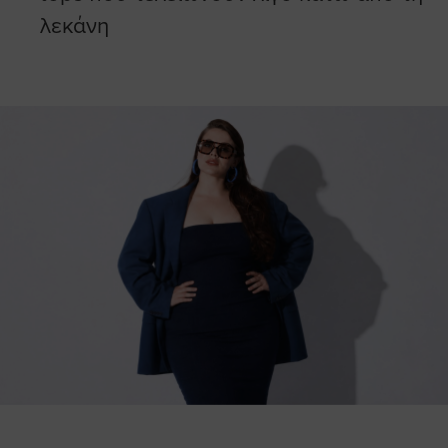
λεκάνη