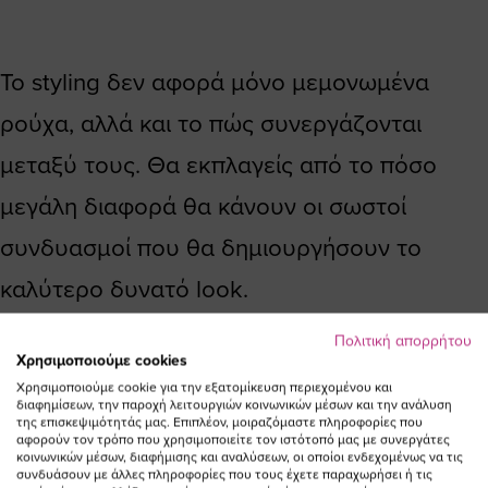
Το styling δεν αφορά μόνο μεμονωμένα
ρούχα, αλλά και το πώς συνεργάζονται
μεταξύ τους. Θα εκπλαγείς από το πόσο
μεγάλη διαφορά θα κάνουν οι σωστοί
συνδυασμοί που θα δημιουργήσουν το
καλύτερο δυνατό look.
Διάβασε παρακάτω τι ακριβώς πρέπει να
Πολιτική απορρήτου
Χρησιμοποιούμε cookies
προσέξεις σε αυτούς τους συνδυασμούς.
Χρησιμοποιούμε cookie για την εξατομίκευση περιεχομένου και
διαφημίσεων, την παροχή λειτουργιών κοινωνικών μέσων και την ανάλυση
της επισκεψιμότητάς μας. Επιπλέον, μοιραζόμαστε πληροφορίες που
αφορούν τον τρόπο που χρησιμοποιείτε τον ιστότοπό μας με συνεργάτες
κοινωνικών μέσων, διαφήμισης και αναλύσεων, οι οποίοι ενδεχομένως να τις
συνδυάσουν με άλλες πληροφορίες που τους έχετε παραχωρήσει ή τις