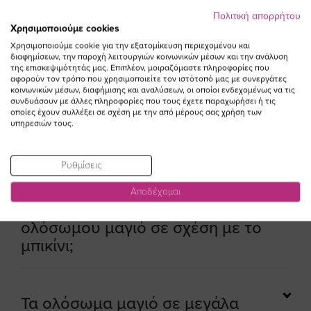
παραλία ή την πισίνα. Στο HappySizes θα βρεις σχέδια
Πολιτική απορρήτου
που έχουν δημιουργηθεί για γυναίκες με καμπύλες,
Χρησιμοποιούμε cookies
δίνοντας έμφαση στη σωστή εφαρμογή ώστε το μαγιό να
Χρησιμοποιούμε cookie για την εξατομίκευση περιεχομένου και
αγκαλιάζει το σώμα χωρίς να πιέζει. Στη συλλογή θα
διαφημίσεων, την παροχή λειτουργιών κοινωνικών μέσων και την ανάλυση
ανακαλύψεις μαγιό ολόσωμα plus size που προσφέρουν
της επισκεψιμότητάς μας. Επιπλέον, μοιραζόμαστε πληροφορίες που
αφορούν τον τρόπο που χρησιμοποιείτε τον ιστότοπό μας με συνεργάτες
ισορροπία στη σιλουέτα και άνεση σε κάθε σου κίνηση.
κοινωνικών μέσων, διαφήμισης και αναλύσεων, οι οποίοι ενδεχομένως να τις
συνδυάσουν με άλλες πληροφορίες που τους έχετε παραχωρήσει ή τις
Διαβάστε περισσότερα
οποίες έχουν συλλέξει σε σχέση με την από μέρους σας χρήση των
υπηρεσιών τους.
Ρυθμίσεις
Αποδέχομαι
Ποιο είναι το πλεονέκτημα ενός
ολόσωμου μαγιό σε σχέση με το
μπικίνι;
Τα ολόσωμα μαγιό σε μεγάλα