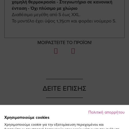
χαμηλή θερμοκρασία - Στεγνωτήριο σε κανονική
ένταση - Όχι πλύσιμο με χλώριο
Διαθέσιμα μεγέθη από S έως XXL.
Το μοντέλο έχει ύψος 1,75cm και φοράει νούμερο S.
ΜΟΙΡΑΣΤΕΙΤΕ ΤΟ ΠΡΟΪΟΝ!
ΔΕΙΤΕ ΕΠΙΣΗΣ
Πολιτική απορρήτου
Χρησιμοποιούμε cookies
NEW IN
NEW IN
Χρησιμοποιούμε cookie για την εξατομίκευση περιεχομένου και