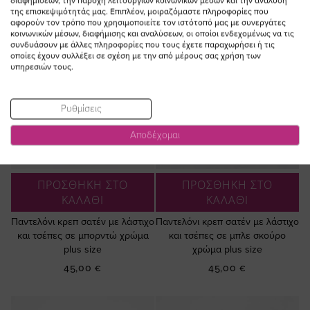
διαφημίσεων, την παροχή λειτουργιών κοινωνικών μέσων και την ανάλυση
της επισκεψιμότητάς μας. Επιπλέον, μοιραζόμαστε πληροφορίες που
αφορούν τον τρόπο που χρησιμοποιείτε τον ιστότοπό μας με συνεργάτες
κοινωνικών μέσων, διαφήμισης και αναλύσεων, οι οποίοι ενδεχομένως να τις
συνδυάσουν με άλλες πληροφορίες που τους έχετε παραχωρήσει ή τις
οποίες έχουν συλλέξει σε σχέση με την από μέρους σας χρήση των
υπηρεσιών τους.
Ρυθμίσεις
Αποδέχομαι
ΠΡΟΣΘΗΚΗ ΣΤΟ
ΠΡΟΣΘΗΚΗ ΣΤΟ
ΚΑΛΑΘΙ
ΚΑΛΑΘΙ
Παντελόνι κρεπ σατέν με λάστιχο
Παντελόνι κρεπ σατέν με λάστιχο
και τσέπες σε μπορντώ χρώμα
και τσέπες σε μπλε σκούρο
plus size
χρώμα plus size
45,00 €
45,00 €