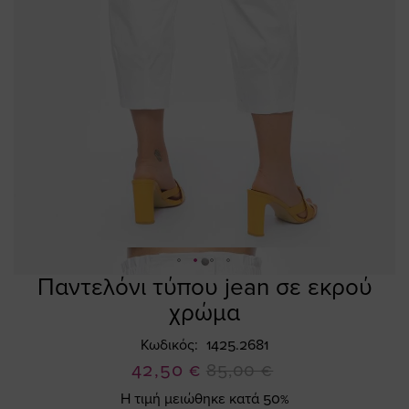
Παντελόνι τύπου jean σε εκρού
Skip
to
χρώμα
the
beginning
Κωδικός
1425.2681
of
Ειδική
42,50 €
85,00 €
the
Τιμή
Η τιμή μειώθηκε κατά 50%
images