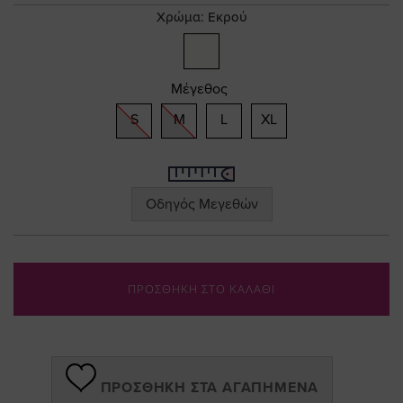
gallery
Χρώμα:
Εκρού
Μέγεθος
S
M
L
XL
Οδηγός Μεγεθών
ΠΡΟΣΘΗΚΗ ΣΤΟ ΚΑΛΑΘΙ
ΠΡΟΣΘΉΚΗ ΣΤΑ ΑΓΑΠΗΜΈΝΑ