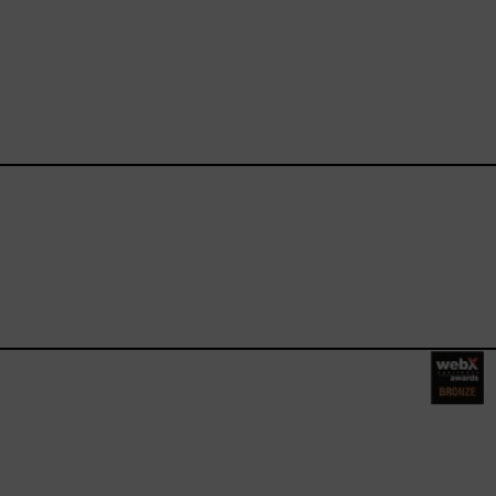
ebook.com/happysizes/
instagram.com/happysizes
ww.youtube.com/user/Hap
mhee