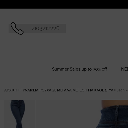
Αναζήτησ
2103212226
Summer Sales up to 70% off
NΕ
ΑΡΧΙΚΉ
ΓΥΝΑΙΚΕΊΑ ΡΟΎΧΑ ΣΕ ΜΕΓΆΛΑ ΜΕΓΈΘΗ ΓΙΑ ΚΆΘΕ ΣΤΥΛ
Jean κ
Skip
to
the
end
of