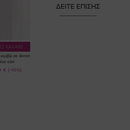
ΔΕΙΤΕ ΕΠΙΣΗΣ
Ο ΚΑΛΑΘΙ
 νερβίρ σε denim
lus size
ή
0 €
(-10%)