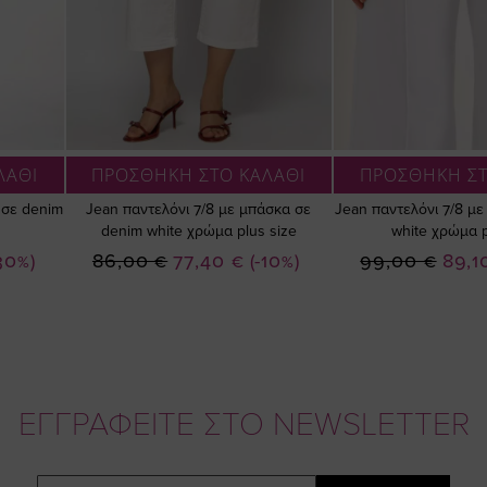
ΛΑΘΙ
ΠΡΟΣΘΗΚΗ ΣΤΟ ΚΑΛΑΘΙ
ΠΡΟΣΘΗΚΗ ΣΤ
 σε denim
Jean παντελόνι 7/8 με μπάσκα σε
Jean παντελόνι 7/8 με
denim white χρώμα plus size
white χρώμα p
Ειδική
Ειδικ
30%)
86,00 €
77,40 €
(-10%)
99,00 €
89,1
Τιμή
Τιμή
ΕΓΓΡΑΦΕΙΤΕ ΣΤΟ NEWSLETTER
Email