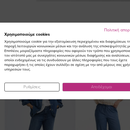
Skip
to
the
beginning
of
Πολιτική απο
Χρησιμοποιούμε cookies
the
Χρησιμοποιούμε cookie για την εξατομίκευση περιεχομένου και διαφημίσεων, τ
images
παροχή λειτουργιών κοινωνικών μέσων και την ανάλυση της επισκεψιμότητάς μ
gallery
Επιπλέον, μοιραζόμαστε πληροφορίες που αφορούν τον τρόπο που χρησιμοποιε
τον ιστότοπό μας με συνεργάτες κοινωνικών μέσων, διαφήμισης και αναλύσεων,
οποίοι ενδεχομένως να τις συνδυάσουν με άλλες πληροφορίες που τους έχετε
παραχωρήσει ή τις οποίες έχουν συλλέξει σε σχέση με την από μέρους σας χρή
υπηρεσιών τους.
NEW IN
Ρυθμίσεις
Αποδέχομαι