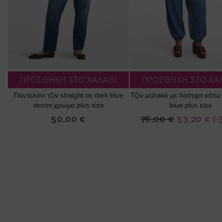
ΠΡΟΣΘΗΚΗ ΣΤΟ ΚΑΛΑΘΙ
ΠΡΟΣΘΗΚΗ ΣΤΟ ΚΑ
Παντελόνι τζιν straight σε dark blue
Τζιν μαλακό με λάστιχο κάτω
denim χρώμα plus size
blue plus size
Ειδική
50,00 €
76,00 €
53,20 €
(-
Τιμή