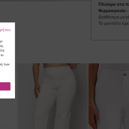
Πλύσιμο στο π
θερμοκρασία -
Διαθέσιμα μεγ
Το μοντέλο έχε
ρρήτου
ην
ας.
ίτε
 οι
ση των