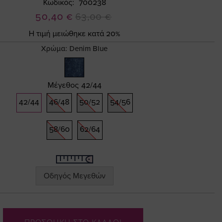
Κωδικός
700238
Ειδική
50,40 €
63,00 €
Τιμή
Η τιμή μειώθηκε κατά 20%
Χρώμα:
Denim Blue
Μέγεθος
42/44
42/44
46/48
50/52
54/56
58/60
62/64
Οδηγός Μεγεθών