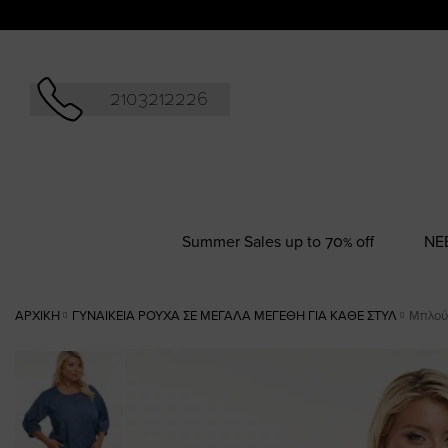
Αναζήτησ
2103212226
Summer Sales up to 70% off
NΕ
ΑΡΧΙΚΉ
ΓΥΝΑΙΚΕΊΑ ΡΟΎΧΑ ΣΕ ΜΕΓΆΛΑ ΜΕΓΈΘΗ ΓΙΑ ΚΆΘΕ ΣΤΥΛ
Μπλούζ
Skip
to
the
end
of