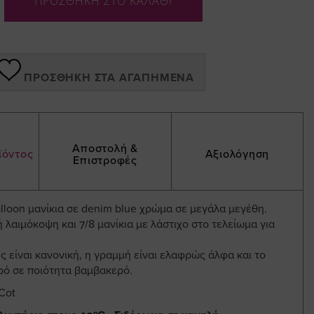
ΠΡΟΣΘΗΚΗ ΣΤΟ ΚΑΛΑΘΙ
ΠΡΟΣΘΉΚΗ ΣΤΑ ΑΓΑΠΗΜΈΝΑ
Αποστολή &
ϊόντος
Αξιολόγηση
Επιστροφές
lloon μανίκια σε denim blue χρώμα σε μεγάλα μεγέθη.
 λαιμόκοψη και 7/8 μανίκια με λάστιχο στο τελείωμα για
 είναι κανονική, η γραμμή είναι ελαφρώς άλφα και το
ό σε ποιότητα βαμβακερό.
Cot