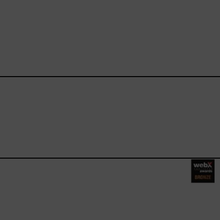
ebook.com/happysizes/
instagram.com/happysizes
ww.youtube.com/user/Hap
mhee