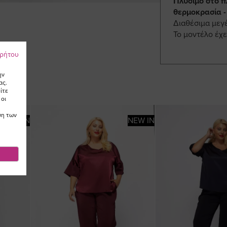
Πλύσιμο στο π
θερμοκρασία -
Διαθέσιμα μεγ
Το μοντέλο έχε
ρρήτου
ην
ας.
ίτε
 οι
ση των
NEW IN
NEW IN