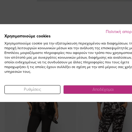
Skip
to
the
beginning
of
Πολιτική απο
Χρησιμοποιούμε cookies
the
images
Χρησιμοποιούμε cookie για την εξατομίκευση περιεχομένου και διαφημίσεων, τ
παροχή λειτουργιών κοινωνικών μέσων και την ανάλυση της επισκεψιμότητάς μ
gallery
Επιπλέον, μοιραζόμαστε πληροφορίες που αφορούν τον τρόπο που χρησιμοποιε
τον ιστότοπό μας με συνεργάτες κοινωνικών μέσων, διαφήμισης και αναλύσεων,
οποίοι ενδεχομένως να τις συνδυάσουν με άλλες πληροφορίες που τους έχετε
παραχωρήσει ή τις οποίες έχουν συλλέξει σε σχέση με την από μέρους σας χρή
NEW IN
υπηρεσιών τους.
Ρυθμίσεις
Αποδέχομαι