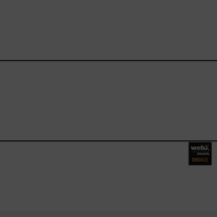
ebook.com/happysizes/
instagram.com/happysizes
ww.youtube.com/user/Hap
mhee