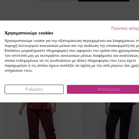
Skip
to
the
beginning
Πολιτική απο
of
Χρησιμοποιούμε cookies
the
Χρησιμοποιούμε cookie για την εξατομίκευση περιεχομένου και διαφημίσεων, τ
images
παροχή λειτουργιών κοινωνικών μέσων και την ανάλυση της επισκεψιμότητάς μ
Επιπλέον, μοιραζόμαστε πληροφορίες που αφορούν τον τρόπο που χρησιμοποιε
gallery
τον ιστότοπό μας με συνεργάτες κοινωνικών μέσων, διαφήμισης και αναλύσεων,
οποίοι ενδεχομένως να τις συνδυάσουν με άλλες πληροφορίες που τους έχετε
NEW IN
παραχωρήσει ή τις οποίες έχουν συλλέξει σε σχέση με την από μέρους σας χρή
υπηρεσιών τους.
Ρυθμίσεις
Αποδέχομαι