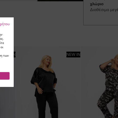
χλώριο
Διαθέσιμα μεγ
ρρήτου
ην
ας.
ίτε
 οι
NEW IN
NEW IN
ση των