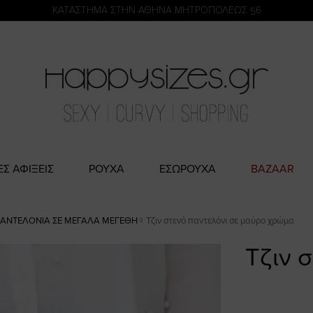
η
KATΑΣΤΗΜΑ ΣΤΗΝ ΑΘΗΝΑ ΜΗΤΡΟΠΟΛΕΩΣ 56
ΕΣ ΑΦΙΞΕΙΣ
ΡΟΥΧΑ
ΕΣΩΡΟΥΧΑ
BAZAAR
ΠΑΝΤΕΛΌΝΙΑ ΣΕ ΜΕΓΆΛΑ ΜΕΓΈΘΗ
Τζιν στενό παντελόνι σε μαύρο χρώμα
Τζιν 