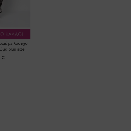
Ο ΚΑΛΑΘΙ
ριμέ με λάστιχο
ώμα plus size
 €