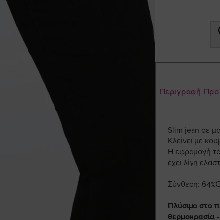
Περιγραφή Προ
Slim jean σε 
Κλείνει με κου
Η εφραμογή του
έχει λίγη ελασ
Σύνθεση: 64%Co
Πλύσιμο στο π
θερμοκρασία -