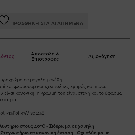
ΠΡΟΣΘΉΚΗ ΣΤΑ ΑΓΑΠΗΜΈΝΑ
Αποστολή &
ϊόντος
Αξιολόγηση
Επιστροφές
μαύροχρώμα σε μεγάλα μεγέθη.
μπί και φερμουάρ και έχει τσέπες εμπρός και πίσω.
 είναι κανονική, η γραμμή του είναι στενή και το ύφασμα
τικότητα.
t 31%Pol 3%Visc 2%El
λυντήριο στους 40ºC - Σιδέρωμα σε χαμηλή
 Στεγνωτήριο σε κανονική ένταση - Όχι πλύσιμο με