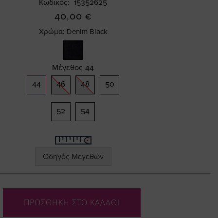
Κωδικός
15352625
40,00 €
Χρώμα:
Denim Black
Μέγεθος
44
44
46
48
50
52
54
Οδηγός Μεγεθών
ΠΡΟΣΘΗΚΗ ΣΤΟ ΚΑΛΑΘΙ