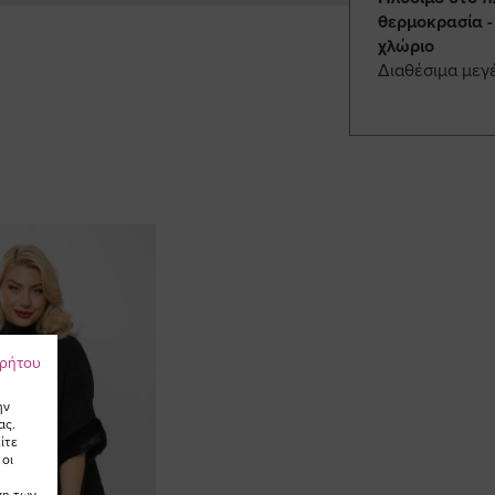
θερμοκρασία -
χλώριο
Διαθέσιμα μεγ
ρρήτου
ην
ας.
ίτε
 οι
ση των