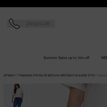
Αναζήτησ
2103212226
Summer Sales up to 70% off
NΕ
ΑΡΧΙΚΉ
ΓΥΝΑΙΚΕΊΑ ΡΟΎΧΑ ΣΕ ΜΕΓΆΛΑ ΜΕΓΈΘΗ ΓΙΑ ΚΆΘΕ ΣΤΥΛ
Παντελ
Skip
to
the
end
of