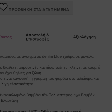
ΠΡΟΣΘΉΚΗ ΣΤΑ ΑΓΑΠΗΜΈΝΑ
Αποστολή &
ϊόντος
Αξιολόγηση
Επιστροφές
ν καμπάνα με άνοιγμα σε denim blue χρώμα σε μεγάλα
, διαθέτει μπροστινές και πίσω τσέπες, κλείνει με κουμπί
αι έχει θηλιές για ζώνη.
 είναι κανονική, η γραμμή του φαρδιά στο τελείωμα και
 λίγη ελαστικότητα.
Ανακυκλωμένο βαμβάκι 18% Πολυεστέρας 15% Βαμβάκι
% Ελαστάνη
λυντήριο στους 40ºC - Σιδέρωμα σε κανονική