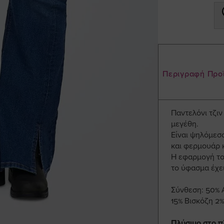
Περιγραφή Προ
Παντελόνι τζι
μεγέθη.
Είναι ψηλόμεσο
και φερμουάρ κ
Η εφαρμογή του
το ύφασμα έχει
Σύνθεση: 50% 
15% Βισκόζη 2
Πλύσιμο στο π