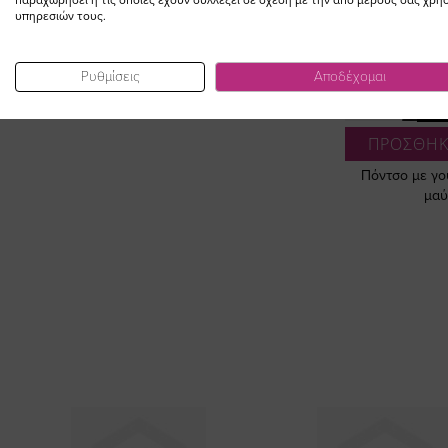
LOOK
υπηρεσιών τους.
Ρυθμίσεις
Αποδέχομαι
SO
ΠΡΟΣΘΗΚ
Πόντσο με γου
μαύ