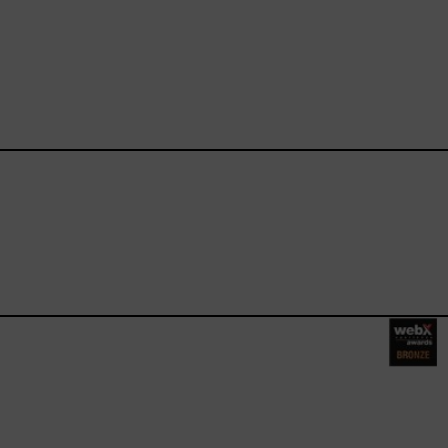
ebook.com/happysizes/
instagram.com/happysizes
ww.youtube.com/user/Hap
mhee