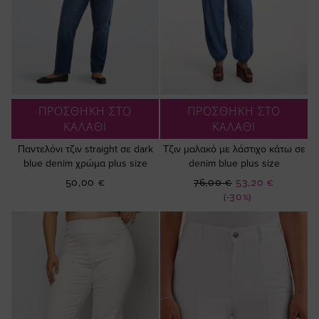
ΠΡΟΣΘΗΚΗ ΣΤΟ
ΠΡΟΣΘΗΚΗ ΣΤΟ
ΚΑΛΑΘΙ
ΚΑΛΑΘΙ
Παντελόνι τζιν straight σε dark
Τζιν μαλακό με λάστιχο κάτω σε
blue denim χρώμα plus size
denim blue plus size
Ειδική
50,00 €
76,00 €
53,20 €
Τιμή
(-30%)