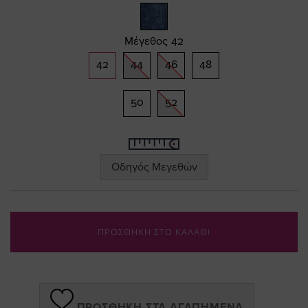
gallery
Μέγεθος
42
42
44
46
48
50
52
Οδηγός Μεγεθών
ΠΡΟΣΘΗΚΗ ΣΤΟ ΚΑΛΑΘΙ
ΠΡΟΣΘΉΚΗ ΣΤΑ ΑΓΑΠΗΜΈΝΑ