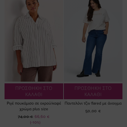
ΠΡΟΣΘΗΚΗ ΣΤΟ
ΠΡΟΣΘΗΚΗ ΣΤΟ
ΚΑΛΑΘΙ
ΚΑΛΑΘΙ
Ριγέ πουκάμισο σε εκρού/καφέ
Παντελόνι τζιν flared με άνοιγμα
χρώμα plus size
50,00 €
Ειδική
74,00 €
66,60 €
Τιμή
(-10%)