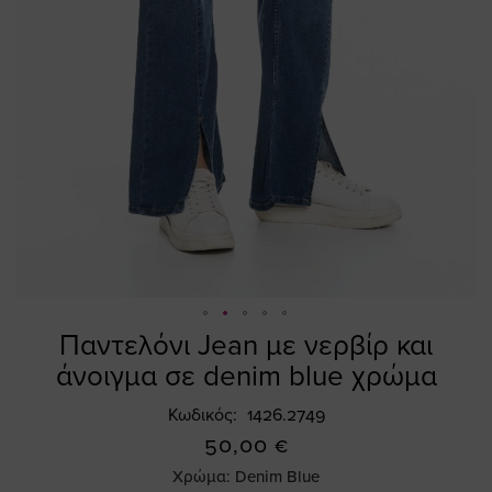
Παντελόνι Jean με νερβίρ και
Skip
to
άνοιγμα σε denim blue χρώμα
the
beginning
Κωδικός
1426.2749
of
50,00 €
the
Χρώμα:
Denim Blue
images