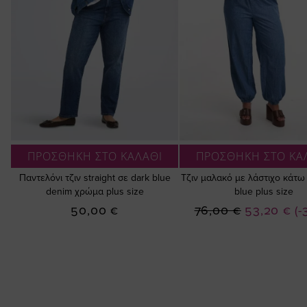
ΠΡΟΣΘΗΚΗ ΣΤΟ ΚΑΛΑΘΙ
ΠΡΟΣΘΗΚΗ ΣΤΟ ΚΑ
Παντελόνι τζιν straight σε dark blue
Τζιν μαλακό με λάστιχο κάτω
denim χρώμα plus size
blue plus size
Ειδική
50,00 €
76,00 €
53,20 €
(-
Τιμή