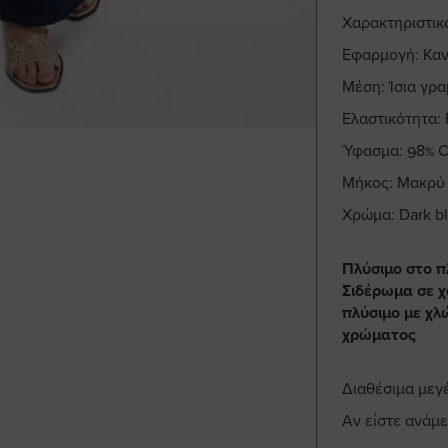
Χαρακτηριστικ
Εφαρμογή: Καν
Μέση: Ίσια γρ
Ελαστικότητα:
Ύφασμα: 98% C
Μήκος: Μακρύ
Χρώμα: Dark b
Πλύσιμο στο π
Σιδέρωμα σε χ
πλύσιμο με χλώ
χρώματος
Διαθέσιμα μεγ
Αν είστε ανάμε