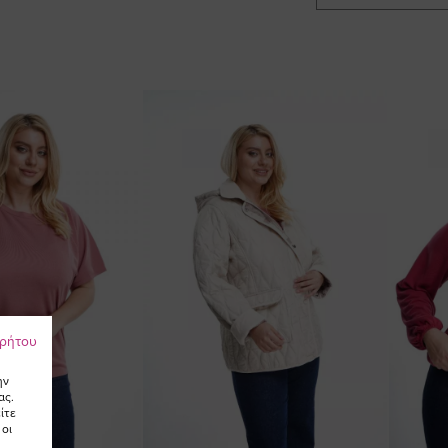
ρρήτου
ην
ας.
ίτε
 οι