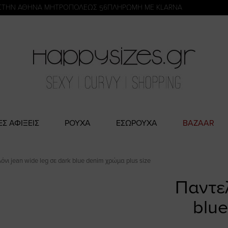
η
ΣΤΗΝ ΑΘΗΝΑ ΜΗΤΡΟΠΟΛΕΩΣ 56
ΠΛΗΡΩΜΗ ΜΕ KLARNA
ΕΣ ΑΦΙΞΕΙΣ
ΡΟΥΧΑ
ΕΣΩΡΟΥΧΑ
BAZAAR
όνι jean wide leg σε dark blue denim χρώμα plus size
Παντελ
blue