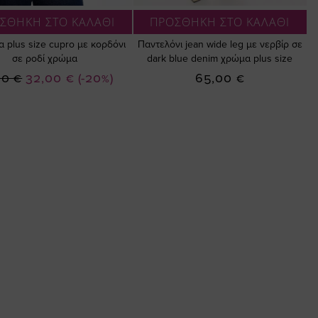
ΣΘΗΚΗ ΣΤΟ ΚΑΛΑΘΙ
ΠΡΟΣΘΗΚΗ ΣΤΟ ΚΑΛΑΘΙ
 plus size cupro με κορδόνι
Παντελόνι jean wide leg με νερβίρ σε
σε ροδί χρώμα
dark blue denim χρώμα plus size
Ειδική
00 €
32,00 €
(-20%)
65,00 €
Τιμή