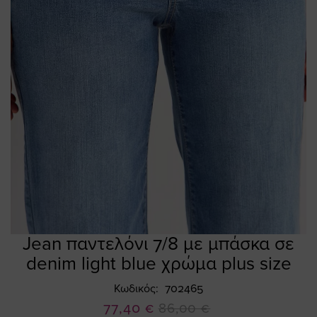
Jean παντελόνι 7/8 με μπάσκα σε
Skip
to
denim light blue χρώμα plus size
the
beginning
Κωδικός
702465
of
Ειδική
77,40 €
86,00 €