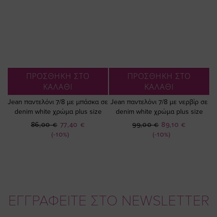
ΠΡΟΣΘΗΚΗ ΣΤΟ
ΠΡΟΣΘΗΚΗ ΣΤΟ
ΚΑΛΑΘΙ
ΚΑΛΑΘΙ
Jean παντελόνι 7/8 με μπάσκα σε
Jean παντελόνι 7/8 με νερβίρ σε
denim white χρώμα plus size
denim white χρώμα plus size
Ειδική
Ειδική
86,00 €
77,40 €
99,00 €
89,10 €
Τιμή
Τιμή
(-10%)
(-10%)
ΕΓΓΡΑΦΕΙΤΕ ΣΤΟ NEWSLETTER