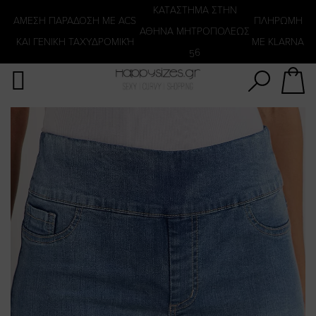
Αναζήτηση
KATΑΣΤΗΜΑ ΣΤΗΝ
ΑΜΕΣΗ ΠΑΡΑΔΟΣΗ ΜΕ ACS
ΠΛΗΡΩΜΗ
ΑΘΗΝΑ ΜΗΤΡΟΠΟΛΕΩΣ
ΚΑΙ ΓΕΝΙΚΗ ΤΑΧΥΔΡΟΜΙΚΉ
ΜΕ KLARNA
56
Skip
to
the
end
of
the
images
gallery