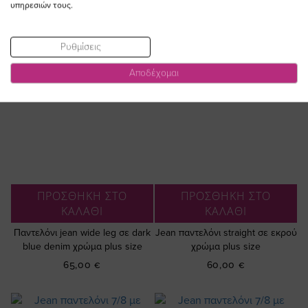
υπηρεσιών τους.
Ρυθμίσεις
Αποδέχομαι
ΠΡΟΣΘΗΚΗ ΣΤΟ
ΠΡΟΣΘΗΚΗ ΣΤΟ
ΚΑΛΑΘΙ
ΚΑΛΑΘΙ
Παντελόνι jean wide leg σε dark
Jean παντελόνι straight σε εκρού
blue denim χρώμα plus size
χρώμα plus size
65,00 €
60,00 €