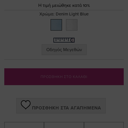
the
Τιμή
Η τιμή μειώθηκε κατά 10%
images
gallery
Χρώμα:
Denim Light Blue
Οδηγός Μεγεθών
ΠΡΟΣΘΗΚΗ ΣΤΟ ΚΑΛΑΘΙ
ΠΡΟΣΘΉΚΗ ΣΤΑ ΑΓΑΠΗΜΈΝΑ