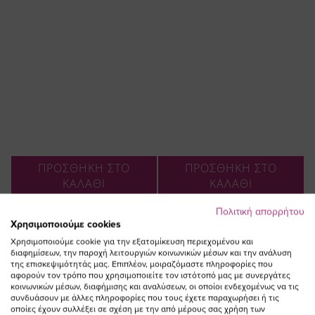
ΠΡΟΣΘΗΚΗ ΣΤΟ
ΠΡΟΣΘΗΚΗ ΣΤΟ
ΚΑΛΑΘΙ
ΚΑΛΑΘΙ
Πουκαμίσα/ζακέτα μάο με σούρα
Πουκαμίσα/ζακέτα μάο με σούρα
Πολιτική απορρήτου
και τσέπες σε μαύρο χρώμα plus
και τσέπες σε λευκό χρώμα plus
Χρησιμοποιούμε cookies
size
size
Χρησιμοποιούμε cookie για την εξατομίκευση περιεχομένου και
Ειδική
Ειδική
55,00 €
49,50 €
55,00 €
49,50 €
διαφημίσεων, την παροχή λειτουργιών κοινωνικών μέσων και την ανάλυση
της επισκεψιμότητάς μας. Επιπλέον, μοιραζόμαστε πληροφορίες που
Τιμή
Τιμή
(-10%)
(-10%)
αφορούν τον τρόπο που χρησιμοποιείτε τον ιστότοπό μας με συνεργάτες
κοινωνικών μέσων, διαφήμισης και αναλύσεων, οι οποίοι ενδεχομένως να τις
συνδυάσουν με άλλες πληροφορίες που τους έχετε παραχωρήσει ή τις
οποίες έχουν συλλέξει σε σχέση με την από μέρους σας χρήση των