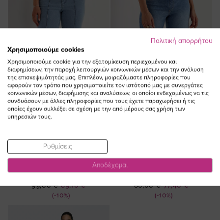
Πολιτική απορρήτου
Χρησιμοποιούμε cookies
Χρησιμοποιούμε cookie για την εξατομίκευση περιεχομένου και
διαφημίσεων, την παροχή λειτουργιών κοινωνικών μέσων και την ανάλυση
της επισκεψιμότητάς μας. Επιπλέον, μοιραζόμαστε πληροφορίες που
αφορούν τον τρόπο που χρησιμοποιείτε τον ιστότοπό μας με συνεργάτες
κοινωνικών μέσων, διαφήμισης και αναλύσεων, οι οποίοι ενδεχομένως να τις
συνδυάσουν με άλλες πληροφορίες που τους έχετε παραχωρήσει ή τις
οποίες έχουν συλλέξει σε σχέση με την από μέρους σας χρήση των
υπηρεσιών τους.
ΠΡΟΣΘΗΚΗ ΣΤΟ
ΠΡΟΣΘΗΚΗ ΣΤΟ
ΚΑΛΑΘΙ
ΚΑΛΑΘΙ
Ρυθμίσεις
Jean παντελόνι 7/8 με νερβίρ σε
Jean παντελόνι 7/8 με μπάσκα σε
Αποδέχομαι
denim light blue χρώμα plus size
denim light blue χρώμα plus size
Ειδική
Ειδική
99,00 €
89,10 €
86,00 €
77,40 €
Τιμή
Τιμή
(-10%)
(-10%)