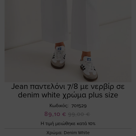
Jean παντελόνι 7/8 με νερβίρ σε
Skip
to
denim white χρώμα plus size
the
beginning
Κωδικός
701529
of
Ειδική
89,10 €
99,00 €
the
Τιμή
Η τιμή μειώθηκε κατά 10%
images
gallery
Χρώμα:
Denim White