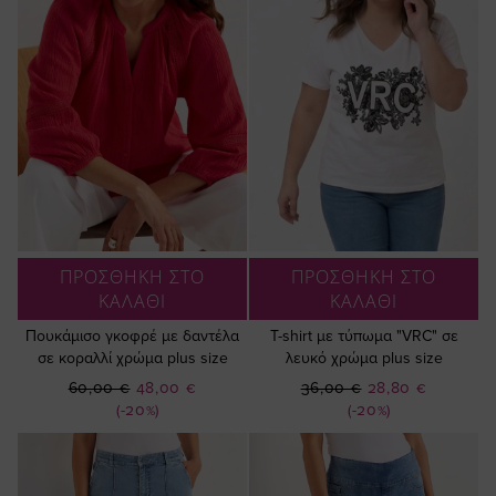
ΠΡΟΣΘΗΚΗ ΣΤΟ
ΠΡΟΣΘΗΚΗ ΣΤΟ
ΚΑΛΑΘΙ
ΚΑΛΑΘΙ
Πουκάμισο γκοφρέ με δαντέλα
T-shirt με τύπωμα "VRC" σε
σε κοραλλί χρώμα plus size
λευκό χρώμα plus size
Ειδική
Ειδική
60,00 €
48,00 €
36,00 €
28,80 €
Τιμή
Τιμή
(-20%)
(-20%)