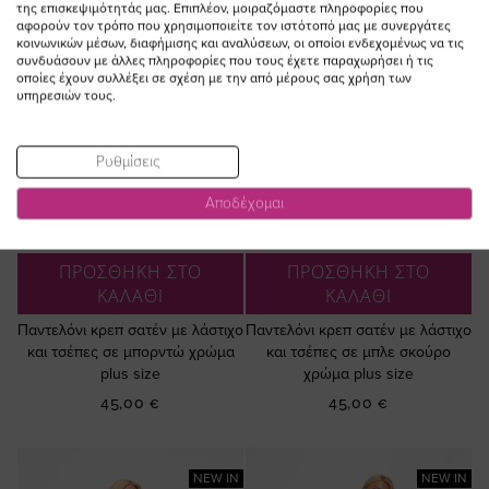
της επισκεψιμότητάς μας. Επιπλέον, μοιραζόμαστε πληροφορίες που
αφορούν τον τρόπο που χρησιμοποιείτε τον ιστότοπό μας με συνεργάτες
κοινωνικών μέσων, διαφήμισης και αναλύσεων, οι οποίοι ενδεχομένως να τις
συνδυάσουν με άλλες πληροφορίες που τους έχετε παραχωρήσει ή τις
οποίες έχουν συλλέξει σε σχέση με την από μέρους σας χρήση των
υπηρεσιών τους.
Ρυθμίσεις
Αποδέχομαι
ΠΡΟΣΘΗΚΗ ΣΤΟ
ΠΡΟΣΘΗΚΗ ΣΤΟ
ΚΑΛΑΘΙ
ΚΑΛΑΘΙ
Παντελόνι κρεπ σατέν με λάστιχο
Παντελόνι κρεπ σατέν με λάστιχο
και τσέπες σε μπορντώ χρώμα
και τσέπες σε μπλε σκούρο
plus size
χρώμα plus size
45,00 €
45,00 €
NEW IN
NEW IN