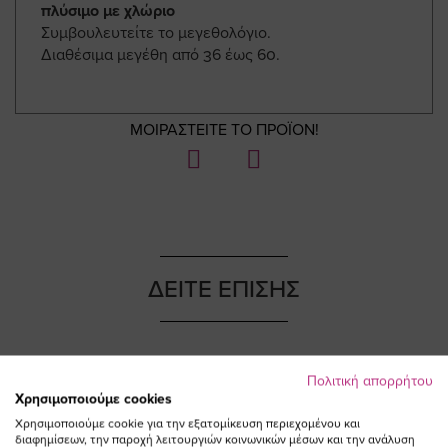
πλύσιμο με χλώριο
Συμβουλευτείτε το μεγεθολόγιο.
Διαθέσιμα μεγέθη από 36 έως 60.
ΜΟΙΡΑΣΤΕΙΤΕ ΤΟ ΠΡΟΪΟΝ!
ΔΕΙΤΕ ΕΠΙΣΗΣ
Πολιτική απορρήτου
NEW IN
NEW IN
Χρησιμοποιούμε cookies
Χρησιμοποιούμε cookie για την εξατομίκευση περιεχομένου και
διαφημίσεων, την παροχή λειτουργιών κοινωνικών μέσων και την ανάλυση