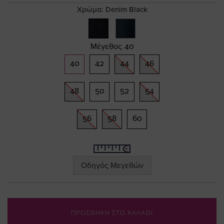
gallery
Χρώμα:
Denim Black
Μέγεθος
40
40
42
44
46
48
50
52
54
56
58
60
Οδηγός Μεγεθών
ΠΡΟΣΘΗΚΗ ΣΤΟ ΚΑΛΑΘΙ