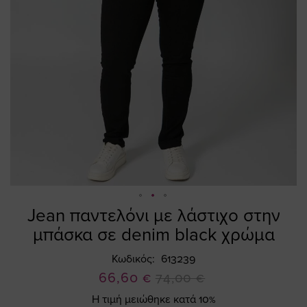
Jean παντελόνι με λάστιχο στην
Skip
to
μπάσκα σε denim black χρώμα
the
beginning
Κωδικός
613239
of
Ειδική
66,60 €
74,00 €
the
Τιμή
Η τιμή μειώθηκε κατά 10%
images