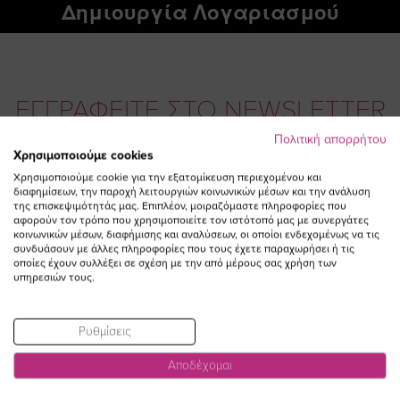
Δημιουργία Λογαριασμού
ΕΓΓΡΑΦΕΙΤΕ ΣΤΟ NEWSLETTER
Πολιτική απορρήτου
Χρησιμοποιούμε cookies
Email
ΕΓΓΡΑΦΗ
Χρησιμοποιούμε cookie για την εξατομίκευση περιεχομένου και
διαφημίσεων, την παροχή λειτουργιών κοινωνικών μέσων και την ανάλυση
Συμφωνώ με τους
Όρους Χρήσης
της επισκεψιμότητάς μας. Επιπλέον, μοιραζόμαστε πληροφορίες που
αφορούν τον τρόπο που χρησιμοποιείτε τον ιστότοπό μας με συνεργάτες
κοινωνικών μέσων, διαφήμισης και αναλύσεων, οι οποίοι ενδεχομένως να τις
συνδυάσουν με άλλες πληροφορίες που τους έχετε παραχωρήσει ή τις
οποίες έχουν συλλέξει σε σχέση με την από μέρους σας χρήση των
υπηρεσιών τους.
Ρυθμίσεις
Αποδέχομαι
Visit
Visit
Visit
Visit