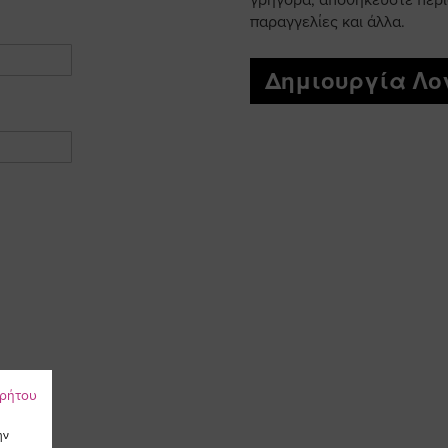
γρήγορα, αποθηκεύστε περι
παραγγελίες και άλλα.
Δημιουργία Λ
ρρήτου
ην