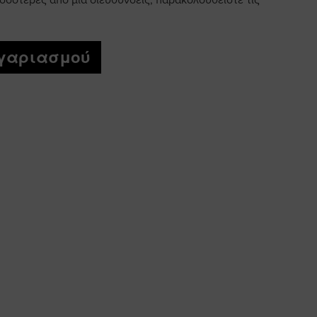
σσότερες από μία διεύθυνσεις, παρακολουθείστε τις
ογαριασμού