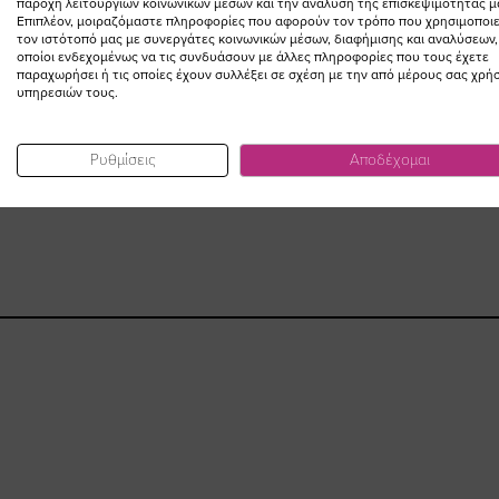
παροχή λειτουργιών κοινωνικών μέσων και την ανάλυση της επισκεψιμότητάς μ
Επιπλέον, μοιραζόμαστε πληροφορίες που αφορούν τον τρόπο που χρησιμοποιε
τον ιστότοπό μας με συνεργάτες κοινωνικών μέσων, διαφήμισης και αναλύσεων,
οποίοι ενδεχομένως να τις συνδυάσουν με άλλες πληροφορίες που τους έχετε
παραχωρήσει ή τις οποίες έχουν συλλέξει σε σχέση με την από μέρους σας χρή
υπηρεσιών τους.
Ρυθμίσεις
Αποδέχομαι