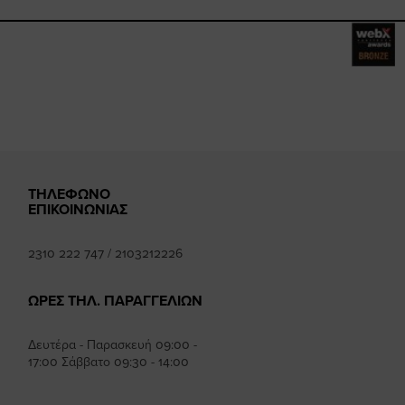
book.com/happysizes/
instagram.com/happysizes
www.youtube.com/user/Hap
mhee
k
ΤΗΛΕΦΩΝΟ
ΕΠΙΚΟΙΝΩΝΙΑΣ
2310 222 747
/
2103212226
ΩΡΕΣ ΤΗΛ. ΠΑΡΑΓΓΕΛΙΩΝ
Δευτέρα - Παρασκευή 09:00 -
17:00 Σάββατο 09:30 - 14:00