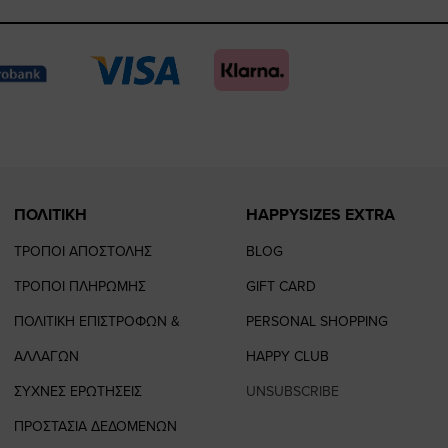
https://www.face
https://www.
https://
our
page
page
feature=
TikTo
page
page
ΠΟΛΙΤΙΚΗ
HAPPYSIZES EXTRA
ΤΡΟΠΟΙ ΑΠΟΣΤΟΛΗΣ
BLOG
ΤΡΟΠΟΙ ΠΛΗΡΩΜΗΣ
GIFT CARD
ΠΟΛΙΤΙΚΗ ΕΠΙΣΤΡΟΦΩΝ &
PERSONAL SHOPPING
ΑΛΛΑΓΩΝ
HAPPY CLUB
ΣΥΧΝΕΣ ΕΡΩΤΗΣΕΙΣ
UNSUBSCRIBE
ΠΡΟΣΤΑΣΙΑ ΔΕΔΟΜΕΝΩΝ