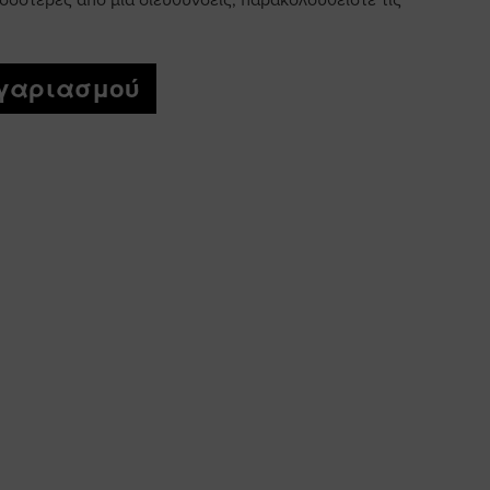
σσότερες από μία διεύθυνσεις, παρακολουθείστε τις
ογαριασμού