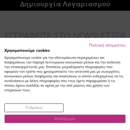
Δημιουργία Λογαριασμού
ΕΓΓΡΑΦΕΙΤΕ ΣΤΟ NEWSLETTER
Πολιτική απορρήτου
Χρησιμοποιούμε cookies
Email
ΕΓΓΡΑΦΗ
Χρησιμοποιούμε cookie για την εξατομίκευση περιεχομένου και
διαφημίσεων, την παροχή λειτουργιών κοινωνικών μέσων και την ανάλυση
Συμφωνώ με τους
Όρους Χρήσης
της επισκεψιμότητάς μας. Επιπλέον, μοιραζόμαστε πληροφορίες που
αφορούν τον τρόπο που χρησιμοποιείτε τον ιστότοπό μας με συνεργάτες
κοινωνικών μέσων, διαφήμισης και αναλύσεων, οι οποίοι ενδεχομένως να τις
συνδυάσουν με άλλες πληροφορίες που τους έχετε παραχωρήσει ή τις
οποίες έχουν συλλέξει σε σχέση με την από μέρους σας χρήση των
υπηρεσιών τους.
Ρυθμίσεις
Αποδέχομαι
Visit
Visit
Visit
Visit