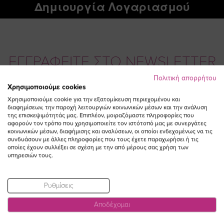
Δημιουργία Λογαριασμού
ΕΓΓΡΑΦΕΙΤΕ ΣΤΟ NEWSLETTER
Πολιτική απορρήτου
Χρησιμοποιούμε cookies
Email
ΕΓΓΡΑΦΗ
Χρησιμοποιούμε cookie για την εξατομίκευση περιεχομένου και
διαφημίσεων, την παροχή λειτουργιών κοινωνικών μέσων και την ανάλυση
Συμφωνώ με τους
Όρους Χρήσης
της επισκεψιμότητάς μας. Επιπλέον, μοιραζόμαστε πληροφορίες που
αφορούν τον τρόπο που χρησιμοποιείτε τον ιστότοπό μας με συνεργάτες
κοινωνικών μέσων, διαφήμισης και αναλύσεων, οι οποίοι ενδεχομένως να τις
συνδυάσουν με άλλες πληροφορίες που τους έχετε παραχωρήσει ή τις
οποίες έχουν συλλέξει σε σχέση με την από μέρους σας χρήση των
υπηρεσιών τους.
Ρυθμίσεις
Αποδέχομαι
Visit
Visit
Visit
Visit