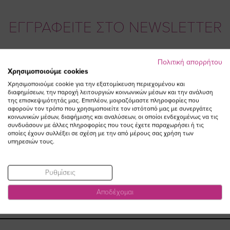
ΕΓΓΡΑΦΕΙΤΕ ΣΤΟ NEWSLETTER
Email
ΕΓΓΡΑΦΗ
Πολιτική απορρήτου
Χρησιμοποιούμε cookies
Συμφωνώ με τους
Όρους Χρήσης
Χρησιμοποιούμε cookie για την εξατομίκευση περιεχομένου και
διαφημίσεων, την παροχή λειτουργιών κοινωνικών μέσων και την ανάλυση
της επισκεψιμότητάς μας. Επιπλέον, μοιραζόμαστε πληροφορίες που
αφορούν τον τρόπο που χρησιμοποιείτε τον ιστότοπό μας με συνεργάτες
κοινωνικών μέσων, διαφήμισης και αναλύσεων, οι οποίοι ενδεχομένως να τις
συνδυάσουν με άλλες πληροφορίες που τους έχετε παραχωρήσει ή τις
οποίες έχουν συλλέξει σε σχέση με την από μέρους σας χρήση των
υπηρεσιών τους.
Ρυθμίσεις
Visit
Visit
Visit
Visit
Αποδέχομαι
https://www.fa
https://www.
https://w
our