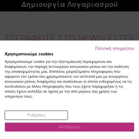
Δημιουργία Λογαριασμού
ΕΓΓΡΑΦΕΙΤΕ ΣΤΟ NEWSLETTER
Πολιτική απορρήτου
Χρησιμοποιούμε cookies
Email
ΕΓΓΡΑΦΗ
Χρησιμοποιούμε cookie για την εξατομίκευση περιεχομένου και
διαφημίσεων, την παροχή λειτουργιών κοινωνικών μέσων και την ανάλυση
Συμφωνώ με τους
Όρους Χρήσης
της επισκεψιμότητάς μας. Επιπλέον, μοιραζόμαστε πληροφορίες που
αφορούν τον τρόπο που χρησιμοποιείτε τον ιστότοπό μας με συνεργάτες
κοινωνικών μέσων, διαφήμισης και αναλύσεων, οι οποίοι ενδεχομένως να τις
συνδυάσουν με άλλες πληροφορίες που τους έχετε παραχωρήσει ή τις
οποίες έχουν συλλέξει σε σχέση με την από μέρους σας χρήση των
υπηρεσιών τους.
Ρυθμίσεις
Αποδέχομαι
Visit
Visit
Visit
Visit