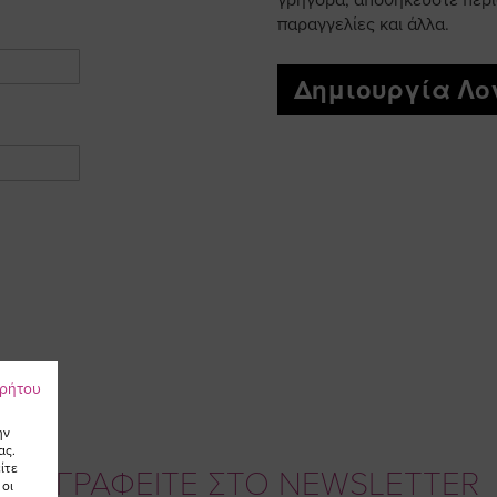
γρήγορα, αποθηκεύστε περι
παραγγελίες και άλλα.
Δημιουργία Λ
ρρήτου
ην
ας.
ίτε
ΕΓΓΡΑΦΕΙΤΕ ΣΤΟ NEWSLETTER
 οι