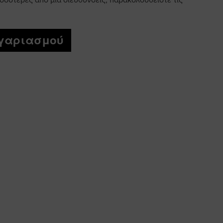
σσότερες από μία διεύθυνσεις, παρακολουθείστε τις
ογαριασμού