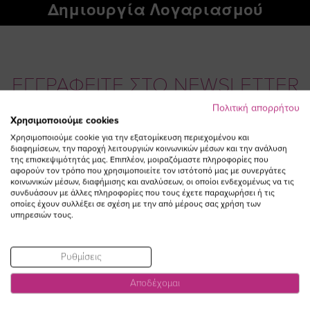
Δημιουργία Λογαριασμού
ΕΓΓΡΑΦΕΙΤΕ ΣΤΟ NEWSLETTER
Πολιτική απορρήτου
Χρησιμοποιούμε cookies
Email
ΕΓΓΡΑΦΗ
Χρησιμοποιούμε cookie για την εξατομίκευση περιεχομένου και
διαφημίσεων, την παροχή λειτουργιών κοινωνικών μέσων και την ανάλυση
Συμφωνώ με τους
Όρους Χρήσης
της επισκεψιμότητάς μας. Επιπλέον, μοιραζόμαστε πληροφορίες που
αφορούν τον τρόπο που χρησιμοποιείτε τον ιστότοπό μας με συνεργάτες
κοινωνικών μέσων, διαφήμισης και αναλύσεων, οι οποίοι ενδεχομένως να τις
συνδυάσουν με άλλες πληροφορίες που τους έχετε παραχωρήσει ή τις
οποίες έχουν συλλέξει σε σχέση με την από μέρους σας χρήση των
υπηρεσιών τους.
Ρυθμίσεις
Αποδέχομαι
Visit
Visit
Visit
Visit