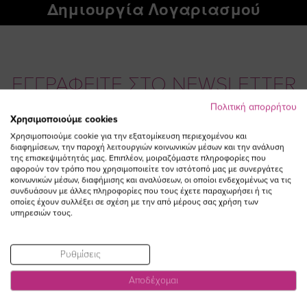
Δημιουργία Λογαριασμού
ΕΓΓΡΑΦΕΙΤΕ ΣΤΟ NEWSLETTER
Πολιτική απορρήτου
Χρησιμοποιούμε cookies
Email
ΕΓΓΡΑΦΗ
Χρησιμοποιούμε cookie για την εξατομίκευση περιεχομένου και
διαφημίσεων, την παροχή λειτουργιών κοινωνικών μέσων και την ανάλυση
Συμφωνώ με τους
Όρους Χρήσης
της επισκεψιμότητάς μας. Επιπλέον, μοιραζόμαστε πληροφορίες που
αφορούν τον τρόπο που χρησιμοποιείτε τον ιστότοπό μας με συνεργάτες
κοινωνικών μέσων, διαφήμισης και αναλύσεων, οι οποίοι ενδεχομένως να τις
συνδυάσουν με άλλες πληροφορίες που τους έχετε παραχωρήσει ή τις
οποίες έχουν συλλέξει σε σχέση με την από μέρους σας χρήση των
υπηρεσιών τους.
Ρυθμίσεις
Αποδέχομαι
Visit
Visit
Visit
Visit