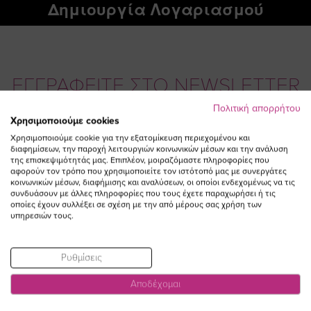
Δημιουργία Λογαριασμού
ΕΓΓΡΑΦΕΙΤΕ ΣΤΟ NEWSLETTER
Πολιτική απορρήτου
Χρησιμοποιούμε cookies
Email
ΕΓΓΡΑΦΗ
Χρησιμοποιούμε cookie για την εξατομίκευση περιεχομένου και
διαφημίσεων, την παροχή λειτουργιών κοινωνικών μέσων και την ανάλυση
Συμφωνώ με τους
Όρους Χρήσης
της επισκεψιμότητάς μας. Επιπλέον, μοιραζόμαστε πληροφορίες που
αφορούν τον τρόπο που χρησιμοποιείτε τον ιστότοπό μας με συνεργάτες
κοινωνικών μέσων, διαφήμισης και αναλύσεων, οι οποίοι ενδεχομένως να τις
συνδυάσουν με άλλες πληροφορίες που τους έχετε παραχωρήσει ή τις
οποίες έχουν συλλέξει σε σχέση με την από μέρους σας χρήση των
υπηρεσιών τους.
Ρυθμίσεις
Αποδέχομαι
Visit
Visit
Visit
Visit