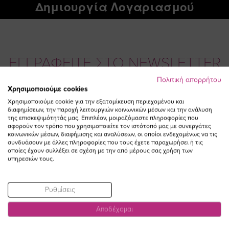
Δημιουργία Λογαριασμού
ΕΓΓΡΑΦΕΙΤΕ ΣΤΟ NEWSLETTER
Πολιτική απορρήτου
Χρησιμοποιούμε cookies
Email
ΕΓΓΡΑΦΗ
Χρησιμοποιούμε cookie για την εξατομίκευση περιεχομένου και
διαφημίσεων, την παροχή λειτουργιών κοινωνικών μέσων και την ανάλυση
Συμφωνώ με τους
Όρους Χρήσης
της επισκεψιμότητάς μας. Επιπλέον, μοιραζόμαστε πληροφορίες που
αφορούν τον τρόπο που χρησιμοποιείτε τον ιστότοπό μας με συνεργάτες
κοινωνικών μέσων, διαφήμισης και αναλύσεων, οι οποίοι ενδεχομένως να τις
συνδυάσουν με άλλες πληροφορίες που τους έχετε παραχωρήσει ή τις
οποίες έχουν συλλέξει σε σχέση με την από μέρους σας χρήση των
υπηρεσιών τους.
Ρυθμίσεις
Αποδέχομαι
Visit
Visit
Visit
Visit