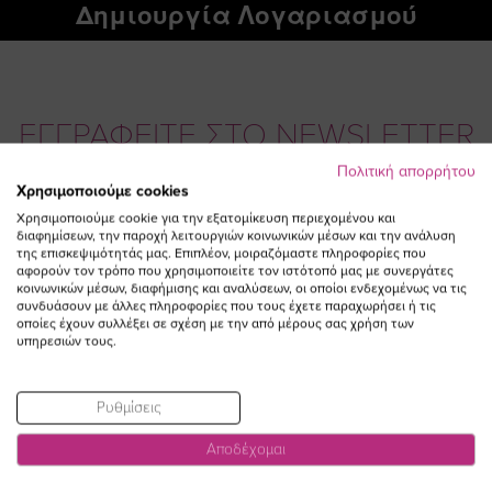
Δημιουργία Λογαριασμού
ΕΓΓΡΑΦΕΙΤΕ ΣΤΟ NEWSLETTER
Πολιτική απορρήτου
Χρησιμοποιούμε cookies
Email
ΕΓΓΡΑΦΗ
Χρησιμοποιούμε cookie για την εξατομίκευση περιεχομένου και
διαφημίσεων, την παροχή λειτουργιών κοινωνικών μέσων και την ανάλυση
Συμφωνώ με τους
Όρους Χρήσης
της επισκεψιμότητάς μας. Επιπλέον, μοιραζόμαστε πληροφορίες που
αφορούν τον τρόπο που χρησιμοποιείτε τον ιστότοπό μας με συνεργάτες
κοινωνικών μέσων, διαφήμισης και αναλύσεων, οι οποίοι ενδεχομένως να τις
συνδυάσουν με άλλες πληροφορίες που τους έχετε παραχωρήσει ή τις
οποίες έχουν συλλέξει σε σχέση με την από μέρους σας χρήση των
υπηρεσιών τους.
Ρυθμίσεις
Αποδέχομαι
Visit
Visit
Visit
Visit