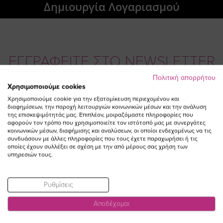
Δημιουργία Λογαριασμού
ΕΓΓΡΑΦΕΙΤΕ ΣΤΟ NEWSLETTER
Πολιτική απορρήτου
Χρησιμοποιούμε cookies
Email
ΕΓΓΡΑΦΗ
Χρησιμοποιούμε cookie για την εξατομίκευση περιεχομένου και
διαφημίσεων, την παροχή λειτουργιών κοινωνικών μέσων και την ανάλυση
Συμφωνώ με τους
Όρους Χρήσης
της επισκεψιμότητάς μας. Επιπλέον, μοιραζόμαστε πληροφορίες που
αφορούν τον τρόπο που χρησιμοποιείτε τον ιστότοπό μας με συνεργάτες
κοινωνικών μέσων, διαφήμισης και αναλύσεων, οι οποίοι ενδεχομένως να τις
συνδυάσουν με άλλες πληροφορίες που τους έχετε παραχωρήσει ή τις
οποίες έχουν συλλέξει σε σχέση με την από μέρους σας χρήση των
υπηρεσιών τους.
Ρυθμίσεις
Αποδέχομαι
Visit
Visit
Visit
Visit