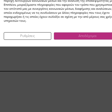
παροχή λειτουργιών κοινωνικών μέσων και την ανάλυση της επισκεψιμότητάς μ
Επιπλέον, μοιραζόμαστε πληροφορίες που αφορούν τον τρόπο που χρησιμοποιε
τον ιστότοπό μας με συνεργάτες κοινωνικών μέσων, διαφήμισης και αναλύσεων,
οποίοι ενδεχομένως να τις συνδυάσουν με άλλες πληροφορίες που τους έχετε
παραχωρήσει ή τις οποίες έχουν συλλέξει σε σχέση με την από μέρους σας χρή
υπηρεσιών τους.
Ρυθμίσεις
Αποδέχομαι