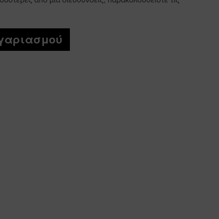
σσότερες από μία διεύθυνσεις, παρακολουθείστε τις
ογαριασμού