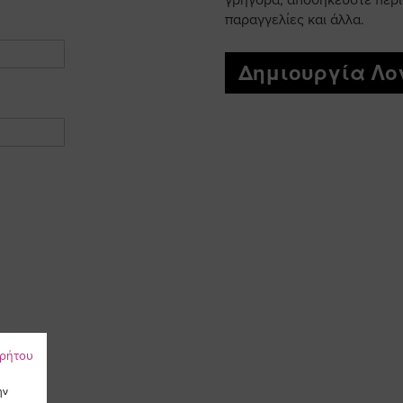
γρήγορα, αποθηκεύστε περι
παραγγελίες και άλλα.
Δημιουργία Λ
ρρήτου
ην