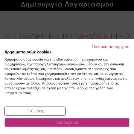
Δημιουργία Λογαριασμού
ΕΓΓΡΑΦΕΙΤΕ ΣΤΟ NEWSLETTER
Πολιτική απορρήτου
Χρησιμοποιούμε cookies
Email
ΕΓΓΡΑΦΗ
Χρησιμοποιούμε cookie για την εξατομίκευση περιεχομένου και
διαφημίσεων, την παροχή λειτουργιών κοινωνικών μέσων και την ανάλυση
Συμφωνώ με τους
Όρους Χρήσης
της επισκεψιμότητάς μας. Επιπλέον, μοιραζόμαστε πληροφορίες που
αφορούν τον τρόπο που χρησιμοποιείτε τον ιστότοπό μας με συνεργάτες
κοινωνικών μέσων, διαφήμισης και αναλύσεων, οι οποίοι ενδεχομένως να τις
συνδυάσουν με άλλες πληροφορίες που τους έχετε παραχωρήσει ή τις
οποίες έχουν συλλέξει σε σχέση με την από μέρους σας χρήση των
υπηρεσιών τους.
Ρυθμίσεις
Αποδέχομαι
Visit
Visit
Visit
Visit