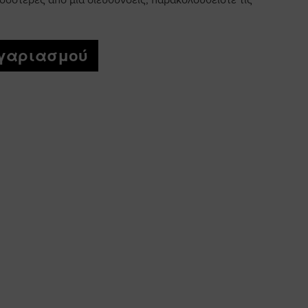
σσότερες από μία διεύθυνσεις, παρακολουθείστε τις
ογαριασμού