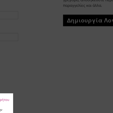
γρήγορα, αποθηκεύστε περι
παραγγελίες και άλλα.
Δημιουργία Λ
ρρήτου
ην