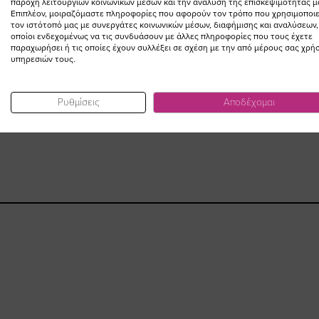
παροχή λειτουργιών κοινωνικών μέσων και την ανάλυση της επισκεψιμότητάς μ
Επιπλέον, μοιραζόμαστε πληροφορίες που αφορούν τον τρόπο που χρησιμοποιε
τον ιστότοπό μας με συνεργάτες κοινωνικών μέσων, διαφήμισης και αναλύσεων,
οποίοι ενδεχομένως να τις συνδυάσουν με άλλες πληροφορίες που τους έχετε
παραχωρήσει ή τις οποίες έχουν συλλέξει σε σχέση με την από μέρους σας χρή
υπηρεσιών τους.
Ρυθμίσεις
Αποδέχομαι