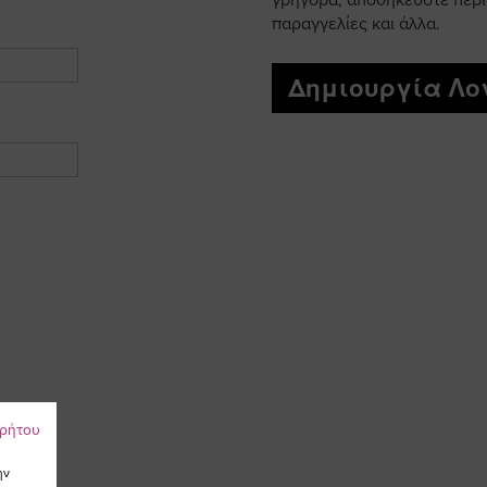
γρήγορα, αποθηκεύστε περι
παραγγελίες και άλλα.
Δημιουργία Λ
ρρήτου
ην