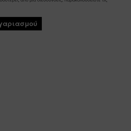
σσότερες από μία διεύθυνσεις, παρακολουθείστε τις
ογαριασμού