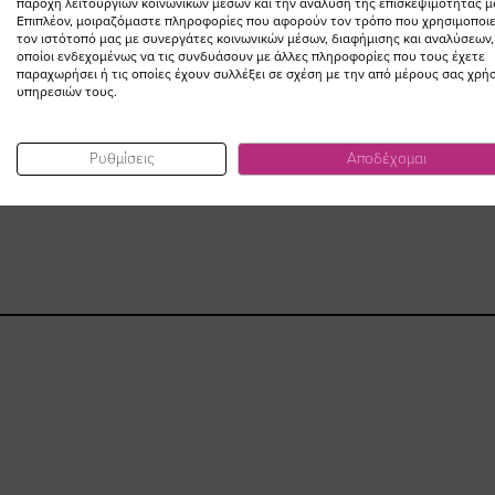
παροχή λειτουργιών κοινωνικών μέσων και την ανάλυση της επισκεψιμότητάς μ
Επιπλέον, μοιραζόμαστε πληροφορίες που αφορούν τον τρόπο που χρησιμοποιε
τον ιστότοπό μας με συνεργάτες κοινωνικών μέσων, διαφήμισης και αναλύσεων,
οποίοι ενδεχομένως να τις συνδυάσουν με άλλες πληροφορίες που τους έχετε
παραχωρήσει ή τις οποίες έχουν συλλέξει σε σχέση με την από μέρους σας χρή
υπηρεσιών τους.
Ρυθμίσεις
Αποδέχομαι