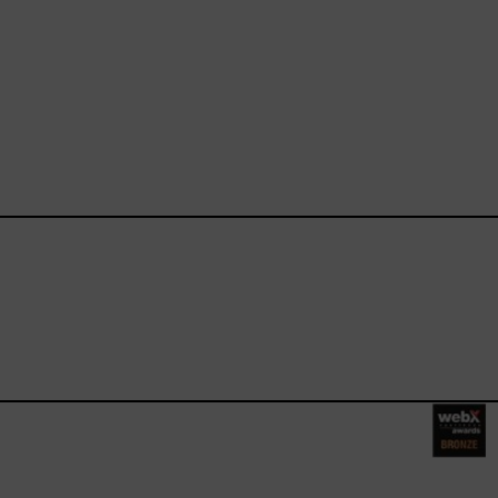
ebook.com/happysizes/
instagram.com/happysizes
ww.youtube.com/user/Hap
mhee