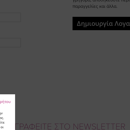
γρήγορα, αποθηκεύστε περι
παραγγελίες και άλλα.
Δημιουργία Λογ
ρρήτου
ην
ας.
ίτε
ΕΓΓΡΑΦΕΙΤΕ ΣΤΟ NEWSLETTER
 οι