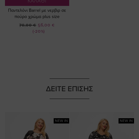
ΚΑΛΑΘΙ
Παντελόνι Barrel με νερβιρ σε
πούρο χρώμα plus size
Ειδική
70,00 €
56,00 €
Τιμή
(-20%)
ΔΕΙΤΕ ΕΠΙΣΗΣ
NEW IN
NEW IN