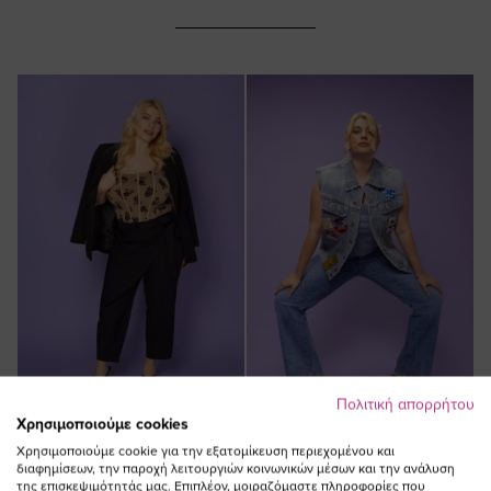
Πολιτική απορρήτου
Χρησιμοποιούμε cookies
ΠΡΟΣΘΗΚΗ ΣΤΟ
ΠΡΟΣΘΗΚΗ ΣΤΟ
Χρησιμοποιούμε cookie για την εξατομίκευση περιεχομένου και
ΚΑΛΑΘΙ
ΚΑΛΑΘΙ
διαφημίσεων, την παροχή λειτουργιών κοινωνικών μέσων και την ανάλυση
της επισκεψιμότητάς μας. Επιπλέον, μοιραζόμαστε πληροφορίες που