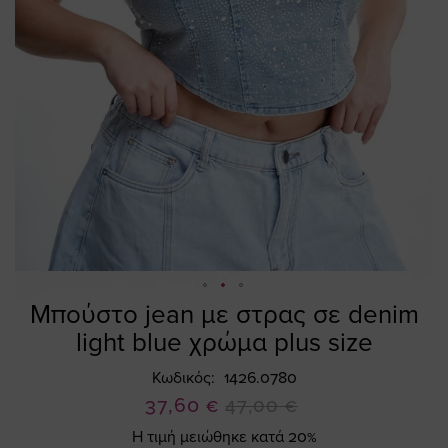
Μπούστο jean με στρας σε denim
Skip
to
light blue χρώμα plus size
the
beginning
Κωδικός
1426.0780
of
Ειδική
37,60 €
47,00 €
the
Τιμή
Η τιμή μειώθηκε κατά 20%
images