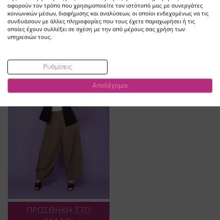
Παντελόνι φάκελος σε μαύρο
Παντελόνι Jean με στρας σε
αφορούν τον τρόπο που χρησιμοποιείτε τον ιστότοπό μας με συνεργάτες
χρώμα plus size
denim light blue χρώμα plus size
κοινωνικών μέσων, διαφήμισης και αναλύσεων, οι οποίοι ενδεχομένως να τις
συνδυάσουν με άλλες πληροφορίες που τους έχετε παραχωρήσει ή τις
Ειδική
Ειδική
67,00 €
40,20 €
75,00 €
60,00 €
οποίες έχουν συλλέξει σε σχέση με την από μέρους σας χρήση των
Τιμή
Τιμή
(-40%)
(-20%)
υπηρεσιών τους.
Ρυθμίσεις
Αποδέχομαι
ΠΡΟΣΘΗΚΗ ΣΤΟ