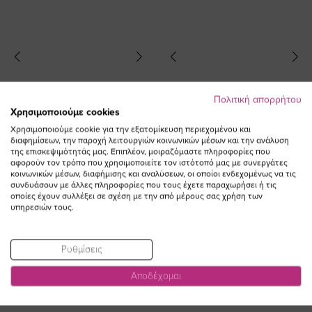
Πολιτική απορρήτου
Χρησιμοποιούμε cookies
Χρησιμοποιούμε cookie για την εξατομίκευση περιεχομένου και
διαφημίσεων, την παροχή λειτουργιών κοινωνικών μέσων και την ανάλυση
της επισκεψιμότητάς μας. Επιπλέον, μοιραζόμαστε πληροφορίες που
αφορούν τον τρόπο που χρησιμοποιείτε τον ιστότοπό μας με συνεργάτες
κοινωνικών μέσων, διαφήμισης και αναλύσεων, οι οποίοι ενδεχομένως να τις
συνδυάσουν με άλλες πληροφορίες που τους έχετε παραχωρήσει ή τις
Σουτιέν plunge με μπανέλα σε
Bralette με δαντέλα σε χακί χρώμα
οποίες έχουν συλλέξει σε σχέση με την από μέρους σας χρήση των
μπεζ χρώμα
υπηρεσιών τους.
38,00 €
38,00 €
Ρυθμίσεις
Αποδέχομαι