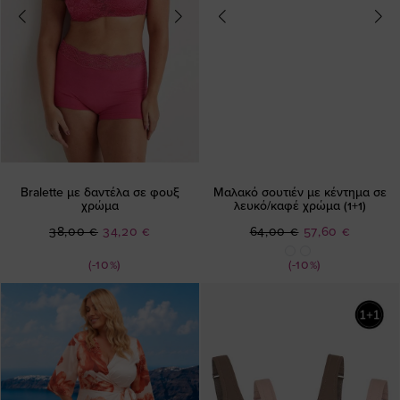
Bralette με δαντέλα σε φουξ
Μαλακό σουτιέν με κέντημα σε
χρώμα
λευκό/καφέ χρώμα (1+1)
Ειδική
Ειδική
38,00 €
34,20 €
64,00 €
57,60 €
Τιμή
Τιμή
(-10%)
(-10%)