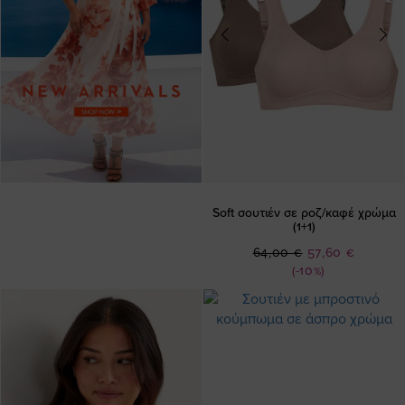
Soft σουτιέν σε ροζ/καφέ χρώμα
(1+1)
Ειδική
64,00 €
57,60 €
Τιμή
(-10%)