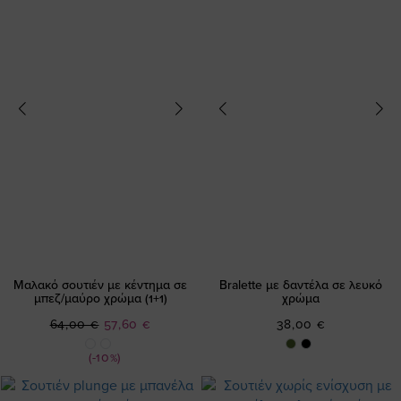
Μαλακό σουτιέν με κέντημα σε
Bralette με δαντέλα σε λευκό
μπεζ/μαύρο χρώμα (1+1)
χρώμα
Ειδική
64,00 €
57,60 €
38,00 €
Τιμή
(-10%)