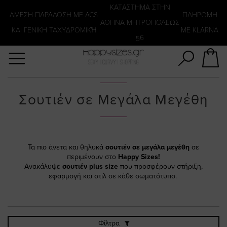
Αναζήτηση
KATΑΣΤΗΜΑ ΣΤΗΝ
ΑΜΕΣΗ ΠΑΡΑΔΟΣΗ ΜΕ ACS
ΠΛΗΡΩΜΗ
ΑΘΗΝΑ ΜΗΤΡΟΠΟΛΕΩΣ
ΚΑΙ ΓΕΝΙΚΗ ΤΑΧΥΔΡΟΜΙΚΉ
ΜΕ KLARNA
56
Σουτιέν σε Μεγάλα Μεγέθη
Τα πιο άνετα και θηλυκά
σουτιέν σε μεγάλα μεγέθη
σε
περιμένουν στο
Happy Sizes!
Ανακάλυψε
σουτιέν plus size
που προσφέρουν στήριξη,
εφαρμογή και στιλ σε κάθε σωματότυπο.
Φίλτρα