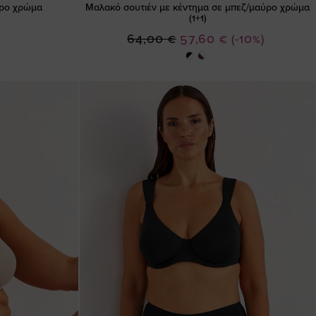
ύρο χρώμα
Μαλακό σουτιέν με κέντημα σε μπεζ/μαύρο χρώμα
(1+1)
Ειδική
64,00 €
57,60 €
(-10%)
Τιμή