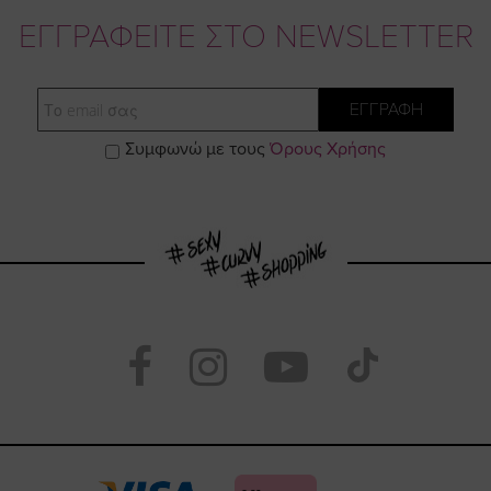
ΕΓΓΡΑΦΕΙΤΕ ΣΤΟ NEWSLETTER
Email
ΕΓΓΡΑΦΗ
Συμφωνώ με τους
Όρους Χρήσης
Visit
Visit
Visit
Visit
https://www.face
https://www.
https://
our