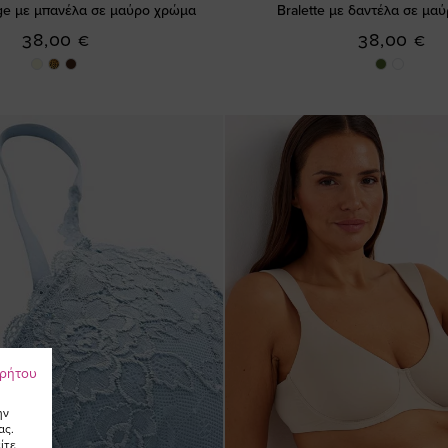
nge με μπανέλα σε μαύρο χρώμα
Bralette με δαντέλα σε μα
38,00 €
38,00 €
ρρήτου
ην
ας.
ίτε