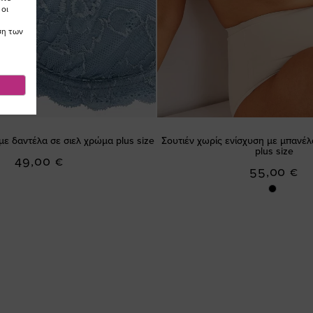
 οι
ση των
με δαντέλα σε σιελ χρώμα plus size
Σουτιέν χωρίς ενίσχυση με μπανέ
plus size
49,00 €
55,00 €