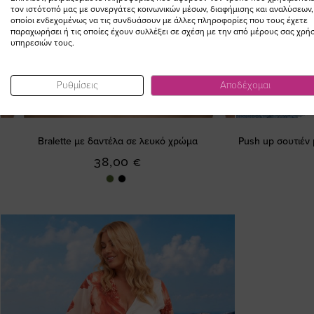
τον ιστότοπό μας με συνεργάτες κοινωνικών μέσων, διαφήμισης και αναλύσεων,
οποίοι ενδεχομένως να τις συνδυάσουν με άλλες πληροφορίες που τους έχετε
παραχωρήσει ή τις οποίες έχουν συλλέξει σε σχέση με την από μέρους σας χρή
υπηρεσιών τους.
Ρυθμίσεις
Αποδέχομαι
Bralette με δαντέλα σε λευκό χρώμα
Push up σουτιέν 
38,00 €