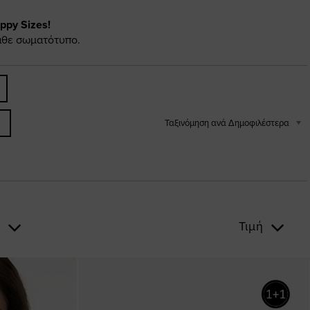
py Sizes!
κάθε σωματότυπο.
Ταξινόμηση ανά Δημοφιλέστερα
ς
Τιμή