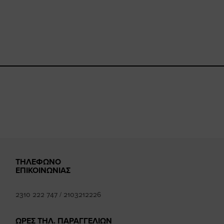
ebook.com/happysizes/
instagram.com/happysizes
ww.youtube.com/user/Hap
mhee
ΤΗΛΕΦΩΝΟ
ΕΠΙΚΟΙΝΩΝΙΑΣ
2310 222 747
/
2103212226
ΩΡΕΣ ΤΗΛ. ΠΑΡΑΓΓΕΛΙΩΝ