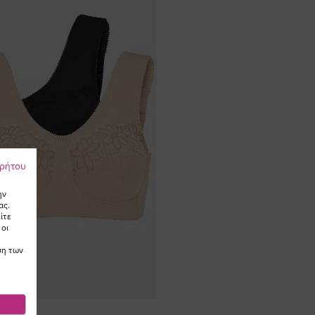
ρρήτου
ην
ας.
ίτε
 οι
ση των