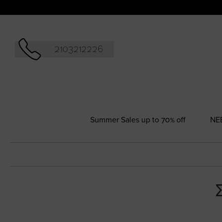
Αναζήτησ
2103212226
Summer Sales up to 70% off
NΕ