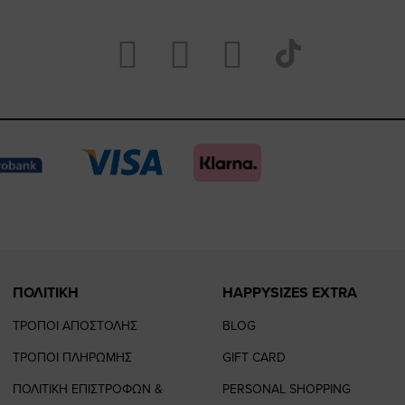
Visit
Visit
Visit
Visit
https://www.fac
https://www.
https://w
our
page
page
feature=
TikTok
page
page
ΠΟΛΙΤΙΚΗ
HAPPYSIZES EXTRA
ΤΡΟΠΟΙ ΑΠΟΣΤΟΛΗΣ
BLOG
ΤΡΟΠΟΙ ΠΛΗΡΩΜΗΣ
GIFT CARD
ΠΟΛΙΤΙΚΗ ΕΠΙΣΤΡΟΦΩΝ &
PERSONAL SHOPPING