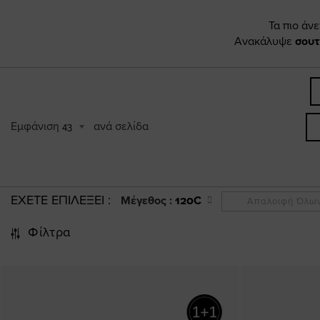
Τα πιο άν
Ανακάλυψε
σουτ
Εμφάνιση
ανά σελίδα
43
ΕΧΕΤΕ ΕΠΙΛΕΞΕΙ
Μέγεθος :
120C
Απαλοιφή Όλω
Φίλτρα