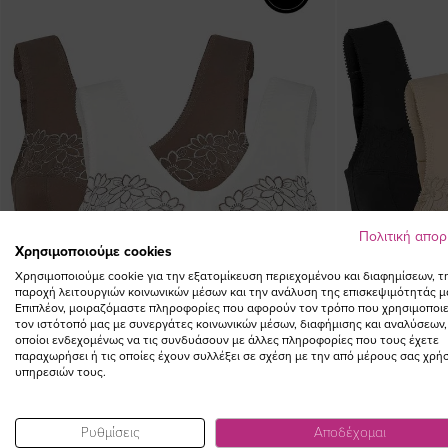
Πολιτική απο
Χρησιμοποιούμε cookies
Χρησιμοποιούμε cookie για την εξατομίκευση περιεχομένου και διαφημίσεων, τ
παροχή λειτουργιών κοινωνικών μέσων και την ανάλυση της επισκεψιμότητάς μ
Επιπλέον, μοιραζόμαστε πληροφορίες που αφορούν τον τρόπο που χρησιμοποιε
τον ιστότοπό μας με συνεργάτες κοινωνικών μέσων, διαφήμισης και αναλύσεων,
οποίοι ενδεχομένως να τις συνδυάσουν με άλλες πληροφορίες που τους έχετε
παραχωρήσει ή τις οποίες έχουν συλλέξει σε σχέση με την από μέρους σας χρή
υπηρεσιών τους.
Ρυθμίσεις
Αποδέχομαι