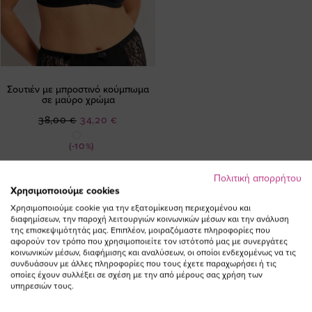
Σουτιέν με μπροστινό κούμπωμα
σε μαύρο χρώμα
Ειδική
38,00 €
34,20 €
Τιμή
(-10%)
Πολιτική απορρήτου
Χρησιμοποιούμε cookies
Χρησιμοποιούμε cookie για την εξατομίκευση περιεχομένου και
διαφημίσεων, την παροχή λειτουργιών κοινωνικών μέσων και την ανάλυση
της επισκεψιμότητάς μας. Επιπλέον, μοιραζόμαστε πληροφορίες που
αφορούν τον τρόπο που χρησιμοποιείτε τον ιστότοπό μας με συνεργάτες
ΕΓΓΡΑΦΕΙΤΕ ΣΤΟ NEWSLETTER
κοινωνικών μέσων, διαφήμισης και αναλύσεων, οι οποίοι ενδεχομένως να τις
συνδυάσουν με άλλες πληροφορίες που τους έχετε παραχωρήσει ή τις
οποίες έχουν συλλέξει σε σχέση με την από μέρους σας χρήση των
υπηρεσιών τους.
Email
ΕΓΓΡΑΦΗ