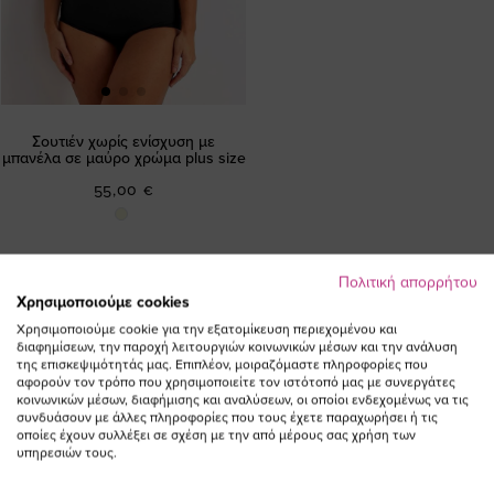
Σουτιέν χωρίς ενίσχυση με
μπανέλα σε μαύρο χρώμα plus size
55,00 €
Πολιτική απορρήτου
Χρησιμοποιούμε cookies
Χρησιμοποιούμε cookie για την εξατομίκευση περιεχομένου και
διαφημίσεων, την παροχή λειτουργιών κοινωνικών μέσων και την ανάλυση
της επισκεψιμότητάς μας. Επιπλέον, μοιραζόμαστε πληροφορίες που
αφορούν τον τρόπο που χρησιμοποιείτε τον ιστότοπό μας με συνεργάτες
ΕΓΓΡΑΦΕΙΤΕ ΣΤΟ NEWSLETTER
κοινωνικών μέσων, διαφήμισης και αναλύσεων, οι οποίοι ενδεχομένως να τις
συνδυάσουν με άλλες πληροφορίες που τους έχετε παραχωρήσει ή τις
οποίες έχουν συλλέξει σε σχέση με την από μέρους σας χρήση των
υπηρεσιών τους.
Email
ΕΓΓΡΑΦΗ