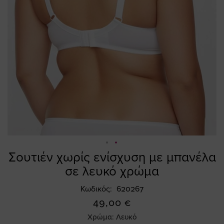
Σουτιέν χωρίς ενίσχυση με μπανέλα
Skip
to
σε λευκό χρώμα
the
beginning
Κωδικός
620267
of
49,00 €
the
Χρώμα:
Λευκό
images