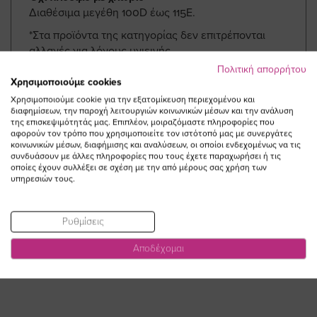
Διαθέσιμα μεγέθη 100D έως 115Ε.
*Στα προϊόντα της κατηγορίας δεν επιτρέπονται
αλλαγές για λόγους υγιεινής.
Πολιτική απορρήτου
Χρησιμοποιούμε cookies
Χρησιμοποιούμε cookie για την εξατομίκευση περιεχομένου και
ΜΟΙΡΑΣΤΕΙΤΕ ΤΟ ΠΡΟΪΟΝ!
διαφημίσεων, την παροχή λειτουργιών κοινωνικών μέσων και την ανάλυση
της επισκεψιμότητάς μας. Επιπλέον, μοιραζόμαστε πληροφορίες που
αφορούν τον τρόπο που χρησιμοποιείτε τον ιστότοπό μας με συνεργάτες
κοινωνικών μέσων, διαφήμισης και αναλύσεων, οι οποίοι ενδεχομένως να τις
συνδυάσουν με άλλες πληροφορίες που τους έχετε παραχωρήσει ή τις
οποίες έχουν συλλέξει σε σχέση με την από μέρους σας χρήση των
υπηρεσιών τους.
ΔΕΙΤΕ ΕΠΙΣΗΣ
Ρυθμίσεις
Αποδέχομαι