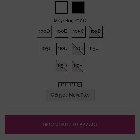
gallery
Μέγεθος
100D
100D
100E
105C
105D
105E
110D
110E
115C
115D
115E
Οδηγός Μεγεθών
ΠΡΟΣΘΗΚΗ ΣΤΟ ΚΑΛΑΘΙ