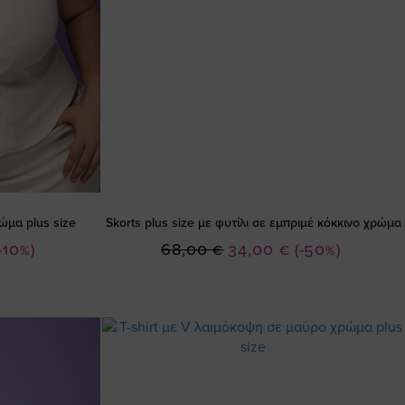
ώμα plus size
Skorts plus size με φυτίλι σε εμπριμέ κόκκινο χρώμα
Ειδική
-10%)
68,00 €
34,00 €
(-50%)
Τιμή