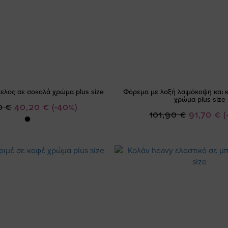
ελος σε σοκολά χρώμα plus size
Φόρεμα με λοξή λαιμόκοψη και κ
χρώμα plus size
Ειδική
0 €
40,20 €
(-40%)
Ειδική
101,90 €
91,70 €
(
Τιμή
Τιμή