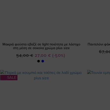
Μακριά φούστα εβαζέ σε light ποιότητα με λάστιχο
Παντελόνι φάκ
στη μέση σε σοκολα χρώμα plus size
67,0
Ειδική
54,00 €
27,00 €
(-50%)
Τιμή
SALE