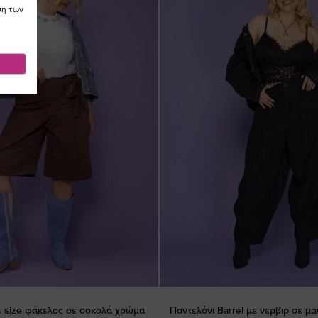
ση των
 size φάκελος σε σοκολά χρώμα
Παντελόνι Barrel με νερβιρ σε μ