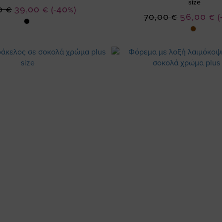
size
Ειδική
0 €
39,00 €
(-40%)
Ειδική
70,00 €
56,00 €
(
Τιμή
Τιμή