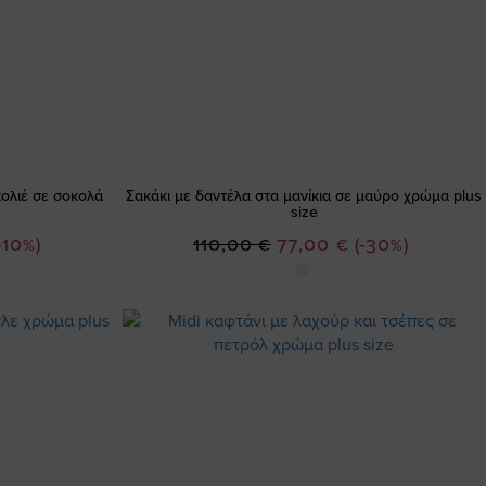
ολιέ σε σοκολά
Σακάκι με δαντέλα στα μανίκια σε μαύρο χρώμα plus
size
Ειδική
-10%)
110,00 €
77,00 €
(-30%)
Τιμή