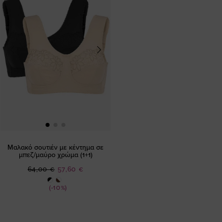
Μαλακό σουτιέν με κέντημα σε
μπεζ/μαύρο χρώμα (1+1)
Ειδική
64,00 €
57,60 €
Τιμή
(-10%)