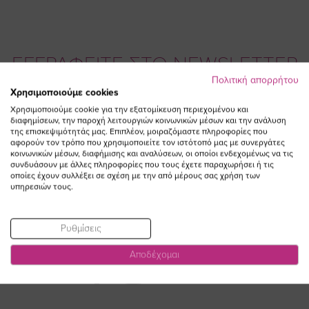
ΕΓΓΡΑΦΕΙΤΕ ΣΤΟ NEWSLETTER
Πολιτική απορρήτου
Χρησιμοποιούμε cookies
Email
ΕΓΓΡΑΦΗ
Χρησιμοποιούμε cookie για την εξατομίκευση περιεχομένου και
διαφημίσεων, την παροχή λειτουργιών κοινωνικών μέσων και την ανάλυση
της επισκεψιμότητάς μας. Επιπλέον, μοιραζόμαστε πληροφορίες που
Συμφωνώ με τους
Όρους Χρήσης
αφορούν τον τρόπο που χρησιμοποιείτε τον ιστότοπό μας με συνεργάτες
κοινωνικών μέσων, διαφήμισης και αναλύσεων, οι οποίοι ενδεχομένως να τις
συνδυάσουν με άλλες πληροφορίες που τους έχετε παραχωρήσει ή τις
οποίες έχουν συλλέξει σε σχέση με την από μέρους σας χρήση των
υπηρεσιών τους.
Ρυθμίσεις
Αποδέχομαι
Visit
Visit
Visit
Visit