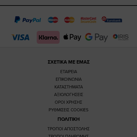
https://www.fac
https://www.
https://w
our
page
page
feature=
TikTok
page
page
ΣΧΕΤΙΚΑ ΜΕ ΕΜΑΣ
ΕΤΑΙΡΕΙΑ
ΕΠΙΚΟΙΝΩΝΙΑ
ΚΑΤΑΣΤΗΜΑΤΑ
ΑΞΙΟΛΟΓΗΣΕΙΣ
ΟΡΟΙ ΧΡΗΣΗΣ
ΡΥΘΜΙΣΕΙΣ COOKIES
ΠΟΛΙΤΙΚΗ
ΤΡΟΠΟΙ ΑΠΟΣΤΟΛΗΣ
ΤΡΟΠΟΙ ΠΛΗΡΩΜΗΣ