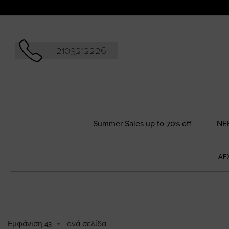
Αναζήτησ
2103212226
Summer Sales up to 70% off
NΕ
ΑΡ
Εμφάνιση
ανά σελίδα
43