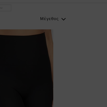
ων
Μέγεθος