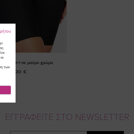
ρρήτου
ην
ας.
ίτε
 οι
λαστέξ 1+1 σε μαύρο χρώμα
ση των
57,00 €
ΕΓΓΡΑΦΕΙΤΕ ΣΤΟ NEWSLETTER