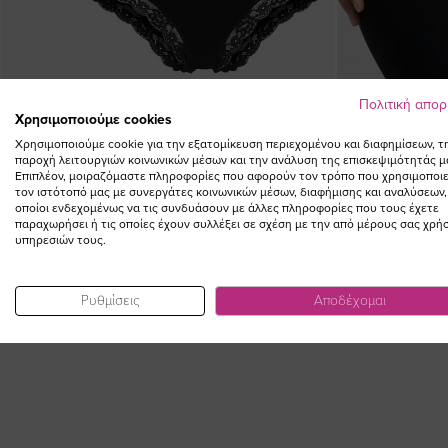
Πολιτική απο
Χρησιμοποιούμε cookies
Χρησιμοποιούμε cookie για την εξατομίκευση περιεχομένου και διαφημίσεων, τ
παροχή λειτουργιών κοινωνικών μέσων και την ανάλυση της επισκεψιμότητάς μ
Επιπλέον, μοιραζόμαστε πληροφορίες που αφορούν τον τρόπο που χρησιμοποιε
τον ιστότοπό μας με συνεργάτες κοινωνικών μέσων, διαφήμισης και αναλύσεων,
οποίοι ενδεχομένως να τις συνδυάσουν με άλλες πληροφορίες που τους έχετε
Σλιπ brazilian με δαντέλα σε μαύρο χρώμα (2+1)
Ψηλόμεσο 
παραχωρήσει ή τις οποίες έχουν συλλέξει σε σχέση με την από μέρους σας χρή
45,00 €
υπηρεσιών τους.
Ρυθμίσεις
Αποδέχομαι