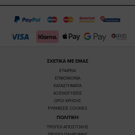
https://www.fac
https://www.
https://w
our
page
page
feature=
TikTok
page
page
ΣΧΕΤΙΚΑ ΜΕ ΕΜΑΣ
ΕΤΑΙΡΕΙΑ
ΕΠΙΚΟΙΝΩΝΙΑ
ΚΑΤΑΣΤΗΜΑΤΑ
ΑΞΙΟΛΟΓΗΣΕΙΣ
ΟΡΟΙ ΧΡΗΣΗΣ
ΡΥΘΜΙΣΕΙΣ COOKIES
ΠΟΛΙΤΙΚΗ
ΤΡΟΠΟΙ ΑΠΟΣΤΟΛΗΣ
ΤΡΟΠΟΙ ΠΛΗΡΩΜΗΣ