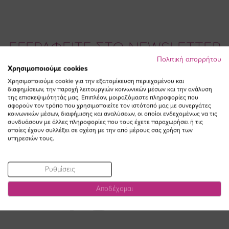
ΕΓΓΡΑΦΕΙΤΕ ΣΤΟ NEWSLETTER
Πολιτική απορρήτου
Χρησιμοποιούμε cookies
Email
ΕΓΓΡΑΦΗ
Χρησιμοποιούμε cookie για την εξατομίκευση περιεχομένου και
διαφημίσεων, την παροχή λειτουργιών κοινωνικών μέσων και την ανάλυση
της επισκεψιμότητάς μας. Επιπλέον, μοιραζόμαστε πληροφορίες που
Συμφωνώ με τους
Όρους Χρήσης
αφορούν τον τρόπο που χρησιμοποιείτε τον ιστότοπό μας με συνεργάτες
κοινωνικών μέσων, διαφήμισης και αναλύσεων, οι οποίοι ενδεχομένως να τις
συνδυάσουν με άλλες πληροφορίες που τους έχετε παραχωρήσει ή τις
οποίες έχουν συλλέξει σε σχέση με την από μέρους σας χρήση των
υπηρεσιών τους.
Ρυθμίσεις
Αποδέχομαι
Visit
Visit
Visit
Visit