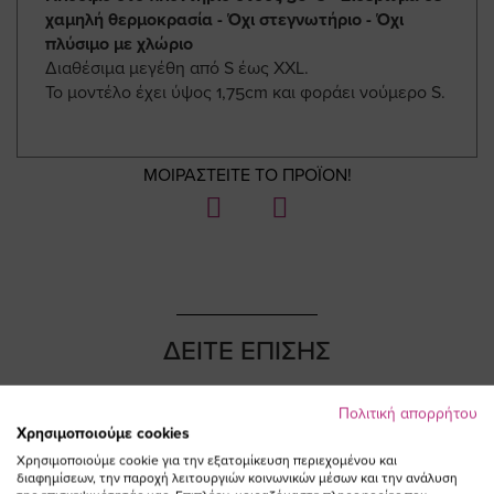
χαμηλή θερμοκρασία - Όχι στεγνωτήριο - Όχι
πλύσιμο με χλώριο
Διαθέσιμα μεγέθη από S έως XXL.
Το μοντέλο έχει ύψος 1,75cm και φοράει νούμερο S.
ΜΟΙΡΑΣΤΕΙΤΕ ΤΟ ΠΡΟΪΟΝ!
ΔΕΙΤΕ ΕΠΙΣΗΣ
Πολιτική απορρήτου
Χρησιμοποιούμε cookies
Χρησιμοποιούμε cookie για την εξατομίκευση περιεχομένου και
NEW IN
διαφημίσεων, την παροχή λειτουργιών κοινωνικών μέσων και την ανάλυση