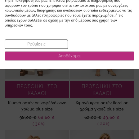
της επισκεψιμότητάς μας. Επιπλέον, μοιραζόμαστε πληροφορίες που
αφορούν τον τρόπο που χρησιμοποιείτε τον ιστότοπό μας με συνεργάτες
κοινωνικών μέσων, διαφήμισης και αναλύσεων, οι οποίοι ενδεχομένως να τις
συνδυάσουν με άλλες πληροφορίες που τους έχετε παραχωρήσει ή τις
οποίες έχουν συλλέξει σε σχέση με την από μέρους σας χρήση των
υπηρεσιών τους.
Ρυθμίσεις
Αποδέχομαι
ΠΡΟΣΘΗΚΗ ΣΤΟ
ΠΡΟΣΘΗΚΗ ΣΤΟ
ΚΑΛΑΘΙ
ΚΑΛΑΘΙ
Κιμονό σατέν σε καφέ/κόκκινο
Κιμονό κρεπ σατέν floral σε
χρώμα plus size
χρώμα γκρεζ plus size
Ειδική
Ειδική
98,00 €
68,60 €
62,00 €
49,60 €
Τιμή
Τιμή
(-30%)
(-20%)