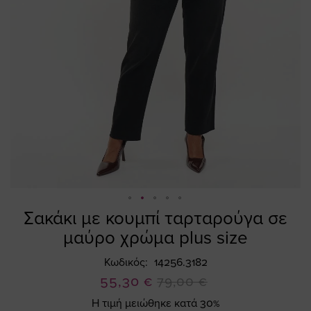
Σακάκι με κουμπί ταρταρούγα σε
Skip
to
μαύρο χρώμα plus size
the
beginning
Κωδικός
14256.3182
of
Ειδική
55,30 €
79,00 €
the
Τιμή
Η τιμή μειώθηκε κατά 30%
images