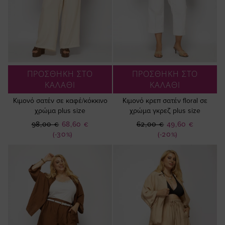
ΠΡΟΣΘΗΚΗ ΣΤΟ
ΠΡΟΣΘΗΚΗ ΣΤΟ
ΚΑΛΑΘΙ
ΚΑΛΑΘΙ
Κιμονό σατέν σε καφέ/κόκκινο
Κιμονό κρεπ σατέν floral σε
χρώμα plus size
χρώμα γκρεζ plus size
Ειδική
Ειδική
98,00 €
68,60 €
62,00 €
49,60 €
Τιμή
Τιμή
(-30%)
(-20%)