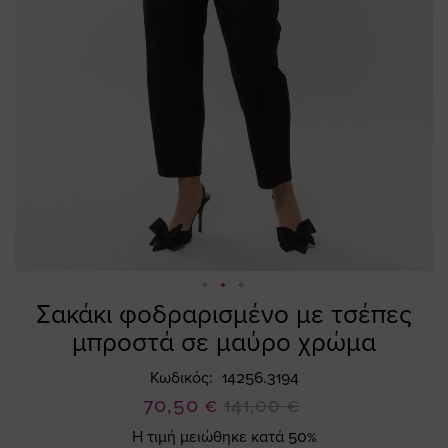
Σακάκι φοδραρισμένο με τσέπες
Skip
to
μπροστά σε μαύρο χρώμα
the
beginning
Κωδικός
14256.3194
of
Ειδική
70,50 €
141,00 €
the
Τιμή
Η τιμή μειώθηκε κατά 50%
images