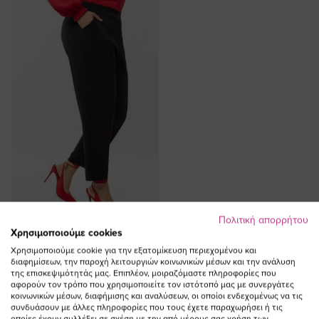
Πολιτική απορρήτου
ΠΡΟΣΘΗΚΗ ΣΤΟ
Χρησιμοποιούμε cookies
ΚΑΛΑΘΙ
Χρησιμοποιούμε cookie για την εξατομίκευση περιεχομένου και
διαφημίσεων, την παροχή λειτουργιών κοινωνικών μέσων και την ανάλυση
Παντελόνι με νερβίρ σχέδιο σε
της επισκεψιμότητάς μας. Επιπλέον, μοιραζόμαστε πληροφορίες που
αφορούν τον τρόπο που χρησιμοποιείτε τον ιστότοπό μας με συνεργάτες
μαύρο χρώμα
κοινωνικών μέσων, διαφήμισης και αναλύσεων, οι οποίοι ενδεχομένως να τις
Ειδική
64,00 €
32,00 €
συνδυάσουν με άλλες πληροφορίες που τους έχετε παραχωρήσει ή τις
οποίες έχουν συλλέξει σε σχέση με την από μέρους σας χρήση των