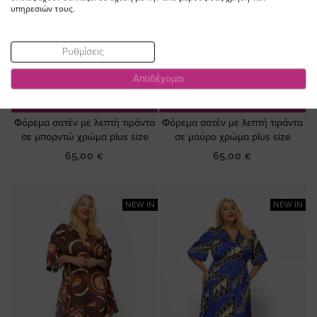
υπηρεσιών τους.
Ρυθμίσεις
Αποδέχομαι
ΠΡΟΣΘΗΚΗ ΣΤΟ
ΠΡΟΣΘΗΚΗ ΣΤΟ
ΚΑΛΑΘΙ
ΚΑΛΑΘΙ
Φόρεμα σατέν με λεπτή τιράντα
Φόρεμα σατέν με λεπτή τιράντα
σε μπορντώ χρώμα plus size
σε μαύρο χρώμα plus size
65,00 €
65,00 €
NEW IN
NEW IN