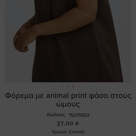
Φόρεμα με animal print φάσα στους
Skip
to
ώμους
the
beginning
Κωδικός
15375553
of
37,00 €
the
Χρώμα:
Σοκολά
images