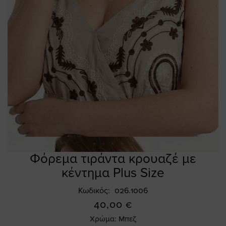
Φόρεμα τιράντα κρουαζέ με
Skip
to
κέντημα Plus Size
the
beginning
Κωδικός
026.1006
of
40,00 €
the
Χρώμα:
Μπεζ
images