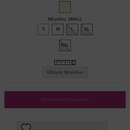
gallery
Μέγεθος
SMALL
S
M
L
XL
XXL
Οδηγός Μεγεθών
ΠΡΟΣΘΗΚΗ ΣΤΟ ΚΑΛΑΘΙ