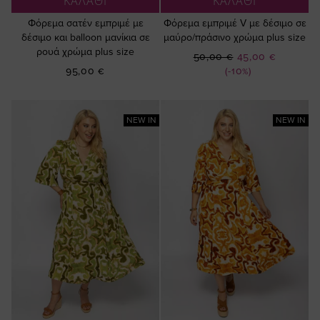
ΚΑΛΑΘΙ
ΚΑΛΑΘΙ
Φόρεμα σατέν εμπριμέ με
Φόρεμα εμπριμέ V με δέσιμο σε
δέσιμο και balloon μανίκια σε
μαύρο/πράσινο χρώμα plus size
ρουά χρώμα plus size
Ειδική
50,00 €
45,00 €
Τιμή
95,00 €
(-10%)
NEW IN
NEW IN