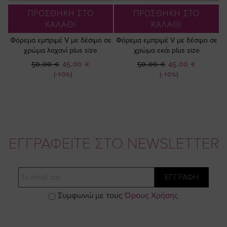
ΠΡΟΣΘΗΚΗ ΣΤΟ
ΠΡΟΣΘΗΚΗ ΣΤΟ
ΚΑΛΑΘΙ
ΚΑΛΑΘΙ
Φόρεμα εμπριμέ V με δέσιμο σε
Φόρεμα εμπριμέ V με δέσιμο σε
χρώμα λαχανί plus size
χρώμα εκάι plus size
Ειδική
Ειδική
50,00 €
45,00 €
50,00 €
45,00 €
Τιμή
Τιμή
(-10%)
(-10%)
ΕΓΓΡΑΦΕΙΤΕ ΣΤΟ NEWSLETTER
Email
ΕΓΓΡΑΦΗ
Συμφωνώ με τους
Όρους Χρήσης