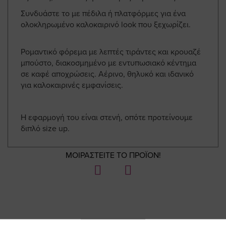
Συνδυάστε το με πέδιλα ή πλατφόρμες για ένα
ολοκληρωμένο καλοκαιρινό look που ξεχωρίζει.
Ρομαντικό φόρεμα με λεπτές τιράντες και κρουαζέ
μπούστο, διακοσμημένο με εντυπωσιακό κέντημα
σε καφέ αποχρώσεις. Αέρινο, θηλυκό και ιδανικό
για καλοκαιρινές εμφανίσεις.
Η εφαρμογή του είναι στενή, οπότε προτείνουμε
διπλό size up.
ΜΟΙΡΑΣΤΕΙΤΕ ΤΟ ΠΡΟΪΟΝ!