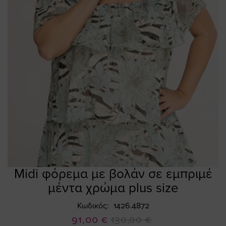
Midi φόρεμα με βολάν σε εμπριμέ
Skip
to
μέντα χρώμα plus size
the
beginning
Κωδικός
1426.4872
of
Ειδική
91,00 €
130,00 €