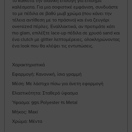
το καθιστά την ιδανική επιλογή για επίσημα
καλέσματα. Για μια σοφιστικέ εμφάνιση, συνδυάστε
το με πέδιλα σε βαθύ μωβ χρώμα (που κάνει την
τέλεια αντίθεση με το πράσινο) και ένα ζευγάρι
oversized πέρλες. Εναλλακτικά, αν προτιμάτε κάτι
πιο glam, επιλέξτε lace-up πέδιλα σε χρυσό sand και
ένα clutch με glitter λεπτομέρειες, ολοκληρώνοντας
ένα look που θα κλέψει τις εντυπώσεις.
Χαρακτηριστικά
Εφαρμογή: Κανονική, ίσια γραμμή
Μέση: Με λάστιχο πίσω για άνετη εφαρμογή
Ελαστικότητα: Σταθερό ύφασμα
Ύφασμα: 99% Polyester 1% Metal
Μήκος: Maxi
Χρώμα: Μέντα