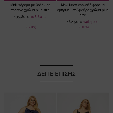
Midi φόρεμα με βολάν σε
Maxi lurex κρουαζέ φόρεμα
πράσινο χρώμα plus size
εμπριμέ μπεζ/μαύρο χρώμα plus
size
Ειδική
135,80 €
108,60 €
Ειδική
Τιμή
162,50 €
146,30 €
Τιμή
(-20%)
(-10%)
ΔΕΙΤΕ ΕΠΙΣΗΣ