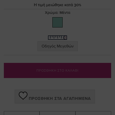
the
Τιμή
Η τιμή μειώθηκε κατά 30%
images
gallery
Χρώμα:
Μέντα
Οδηγός Μεγεθών
ΠΡΟΣΘΗΚΗ ΣΤΟ ΚΑΛΑΘΙ
ΠΡΟΣΘΉΚΗ ΣΤΑ ΑΓΑΠΗΜΈΝΑ