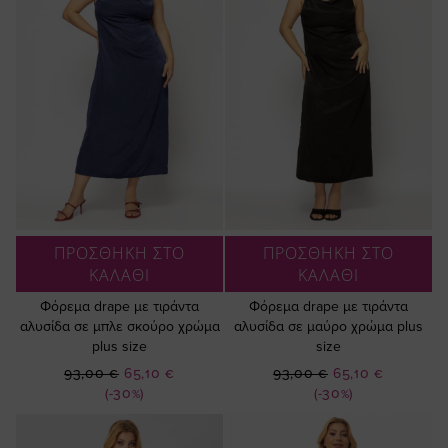
ΠΡΟΣΘΗΚΗ ΣΤΟ
ΠΡΟΣΘΗΚΗ ΣΤΟ
ΚΑΛΑΘΙ
ΚΑΛΑΘΙ
Φόρεμα drape με τιράντα
Φόρεμα drape με τιράντα
αλυσίδα σε μπλε σκούρο χρώμα
αλυσίδα σε μαύρο χρώμα plus
plus size
size
Ειδική
Ειδική
93,00 €
65,10 €
93,00 €
65,10 €
Τιμή
Τιμή
(-30%)
(-30%)