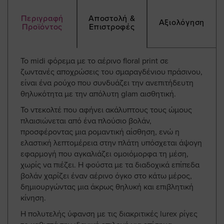
Περιγραφή
Αποστολή &
Αξιολόγηση
Προϊόντος
Επιστροφές
Το midi φόρεμα με το αέρινο floral print σε
ζωντανές αποχρώσεις του σμαραγδένιου πράσινου,
είναι ένα ρούχο που συνδυάζει την ανεπιτήδευτη
θηλυκότητα με την απόλυτη glam αισθητική.
Το ντεκολτέ που αφήνει ακάλυπτους τους ώμους
πλαισιώνεται από ένα πλούσιο βολάν,
προσφέροντας μια ρομαντική αίσθηση, ενώ η
ελαστική λεπτομέρεια στην πλάτη υπόσχεται άψογη
εφαρμογή που αγκαλιάζει ομοιόμορφα τη μέση,
χωρίς να πιέζει. Η φούστα με τα διαδοχικά επίπεδα
βολάν χαρίζει έναν αέρινο όγκο στο κάτω μέρος,
δημιουργώντας μια άκρως θηλυκή και επιβλητική
κίνηση.
Η πολυτελής ύφανση με τις διακριτικές lurex ρίγες