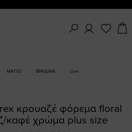
ΜΑΓΙΟ
ΒΡΑΔΙΝΑ
Live
urex κρουαζέ φόρεμα floral
ζ/καφέ χρώμα plus size