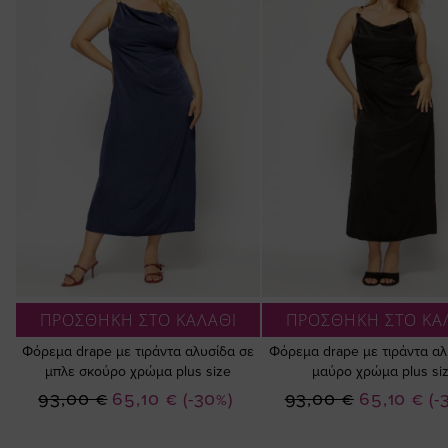
ΠΡΟΣΘΗΚΗ ΣΤΟ ΚΑΛΑΘΙ
ΠΡΟΣΘΗΚΗ ΣΤΟ ΚΑ
Φόρεμα drape με τιράντα αλυσίδα σε
Φόρεμα drape με τιράντα αλ
μπλε σκούρο χρώμα plus size
μαύρο χρώμα plus si
Ειδική
Ειδική
93,00 €
65,10 €
(-30%)
93,00 €
65,10 €
(-
Τιμή
Τιμή