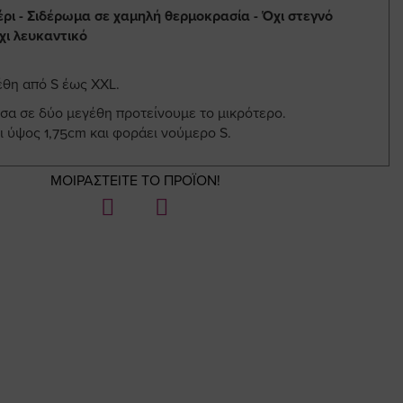
έρι - Σιδέρωμα σε χαμηλή θερμοκρασία - Όχι στεγνό
χι λευκαντικό
έθη από S έως XXL.
σα σε δύο μεγέθη προτείνουμε το μικρότερο.
ι ύψος 1,75cm και φοράει νούμερο S.
ΜΟΙΡΑΣΤΕΙΤΕ ΤΟ ΠΡΟΪΟΝ!