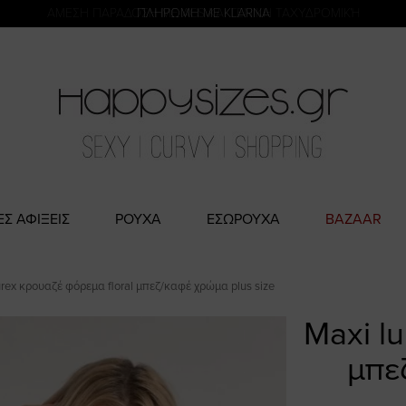
η
ΑΜΕΣΗ ΠΑΡΑΔΟΣΗ ΜΕ ACS ΚΑΙ ΓΕΝΙΚΗ ΤΑΧΥΔΡΟΜΙΚΉ
ΕΣ ΑΦΙΞΕΙΣ
ΡΟΥΧΑ
ΕΣΩΡΟΥΧΑ
BAZAAR
urex κρουαζέ φόρεμα floral μπεζ/καφέ χρώμα plus size
Maxi l
μπε