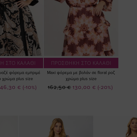
Η ΣΤΟ ΚΑΛΑΘΙ
ΠΡΟΣΘΗΚΗ ΣΤΟ ΚΑΛΑΘΙ
ουαζέ φόρεμα εμπριμέ
Maxi φόρεμα με βολάν σε floral ροζ
 χρώμα plus size
χρώμα plus size
ιδική
Ειδική
146,30 €
(-10%)
162,50 €
130,00 €
(-20%)
ιμή
Τιμή