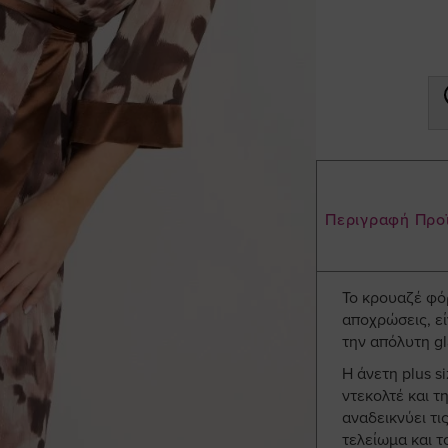
Περιγραφή Προ
Το κρουαζέ φόρ
αποχρώσεις, εί
την απόλυτη gl
Η άνετη plus s
ντεκολτέ και τ
αναδεικνύει τι
τελείωμα και τ