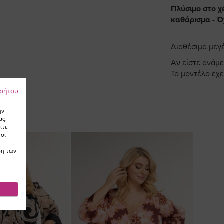
Πλύσιμο στο χ
καθάρισμα - Ό
Διαθέσιμα μεγ
Αν είστε ανάμε
Το μοντέλο έχε
ρρήτου
ην
ας.
ίτε
 οι
ση των