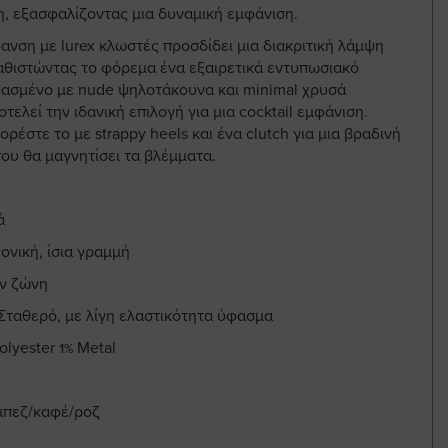
η, εξασφαλίζοντας μια δυναμική εμφάνιση.
ανση με lurex κλωστές προσδίδει μια διακριτική λάμψη
αθιστώντας το φόρεμα ένα εξαιρετικά εντυπωσιακό
υασμένο με nude ψηλοτάκουνα και minimal χρυσά
τελεί την ιδανική επιλογή για μια cocktail εμφάνιση.
ορέστε το με strappy heels και ένα clutch για μια βραδινή
ου θα μαγνητίσει τα βλέμματα.
ά
ονική, ίσια γραμμή
ν ζώνη
 Σταθερό, με λίγη ελαστικότητα ύφασμα
lyester 1% Metal
 μπεζ/καφέ/ροζ