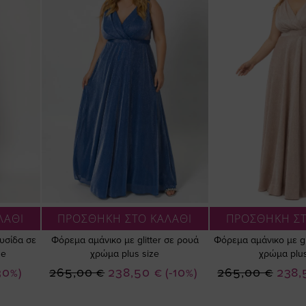
ΛΑΘΙ
ΠΡΟΣΘΗΚΗ ΣΤΟ ΚΑΛΑΘΙ
ΠΡΟΣΘΗΚΗ ΣΤ
υσίδα σε
Φόρεμα αμάνικο με glitter σε ρουά
Φόρεμα αμάνικο με gl
ze
χρώμα plus size
χρώμα plus
Ειδική
Ειδική
30%)
265,00 €
238,50 €
(-10%)
265,00 €
238,
Τιμή
Τιμή