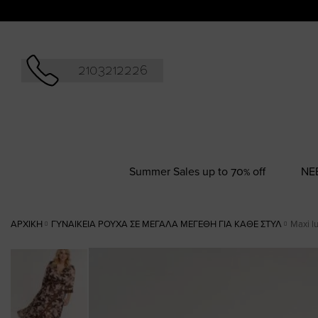
Αναζήτησ
2103212226
Summer Sales up to 70% off
NΕ
ΑΡΧΙΚΉ
ΓΥΝΑΙΚΕΊΑ ΡΟΎΧΑ ΣΕ ΜΕΓΆΛΑ ΜΕΓΈΘΗ ΓΙΑ ΚΆΘΕ ΣΤΥΛ
Maxi l
Skip
to
the
end
of