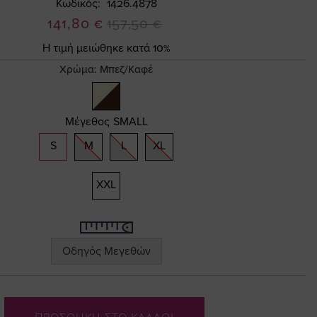
Κωδικός
1426.4878
Ειδική
141,80 €
157,50 €
Τιμή
Η τιμή μειώθηκε κατά 10%
Χρώμα:
Μπεζ/Καφέ
Μέγεθος
SMALL
S
M
L
XL
XXL
Οδηγός Μεγεθών