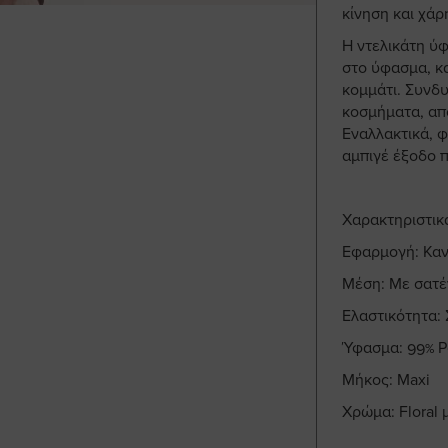
κίνηση και χάρ
Η ντελικάτη ύφ
στο ύφασμα, κ
κομμάτι. Συνδ
κοσμήματα, απο
Εναλλακτικά, φ
αμπιγέ έξοδο π
Χαρακτηριστικ
Εφαρμογή: Καν
Μέση: Με σατέ
Ελαστικότητα:
Ύφασμα: 99% Po
Μήκος: Maxi
Χρώμα: Floral