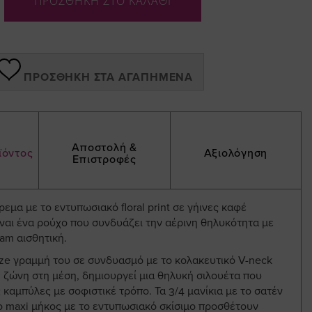
ΠΡΟΣΘΗΚΗ ΣΤΟ ΚΑΛΑΘΙ
ΠΡΟΣΘΉΚΗ ΣΤΑ ΑΓΑΠΗΜΈΝΑ
Αποστολή &
ϊόντος
Αξιολόγηση
Επιστροφές
εμα με το εντυπωσιακό floral print σε γήινες καφέ
ναι ένα ρούχο που συνδυάζει την αέρινη θηλυκότητα με
am αισθητική.
ize γραμμή του σε συνδυασμό με το κολακευτικό V-neck
η ζώνη στη μέση, δημιουργεί μια θηλυκή σιλουέτα που
ς καμπύλες με σοφιστικέ τρόπο. Τα 3/4 μανίκια με το σατέν
ο maxi μήκος με το εντυπωσιακό σκίσιμο προσθέτουν