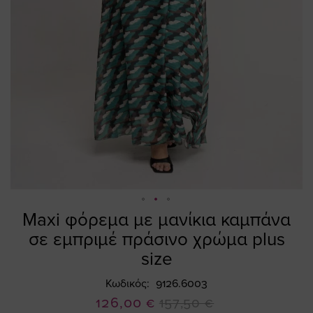
Maxi φόρεμα με μανίκια καμπάνα
Skip
to
σε εμπριμέ πράσινο χρώμα plus
the
size
beginning
of
Κωδικός
9126.6003
the
Ειδική
126,00 €
157,50 €
images