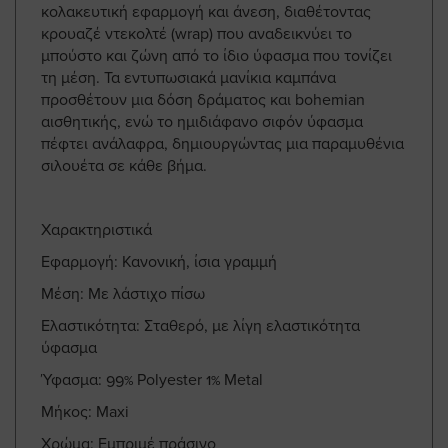
κολακευτική εφαρμογή και άνεση, διαθέτοντας
κρουαζέ ντεκολτέ (wrap) που αναδεικνύει το
μπούστο και ζώνη από το ίδιο ύφασμα που τονίζει
τη μέση. Τα εντυπωσιακά μανίκια καμπάνα
προσθέτουν μια δόση δράματος και bohemian
αισθητικής, ενώ το ημιδιάφανο σιφόν ύφασμα
πέφτει ανάλαφρα, δημιουργώντας μια παραμυθένια
σιλουέτα σε κάθε βήμα.
Χαρακτηριστικά
Εφαρμογή: Κανονική, ίσια γραμμή
Μέση: Με λάστιχο πίσω
Ελαστικότητα: Σταθερό, με λίγη ελαστικότητα
ύφασμα
Ύφασμα: 99% Polyester 1% Metal
Μήκος: Maxi
Χρώμα: Εμπριμέ πράσινο