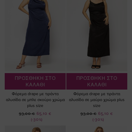
ΠΡΟΣΘΗΚΗ ΣΤΟ
ΠΡΟΣΘΗΚΗ ΣΤΟ
ΚΑΛΑΘΙ
ΚΑΛΑΘΙ
Φόρεμα drape με τιράντα
Φόρεμα drape με τιράντα
αλυσίδα σε μπλε σκούρο χρώμα
αλυσίδα σε μαύρο χρώμα plus
plus size
size
Ειδική
Ειδική
93,00 €
65,10 €
93,00 €
65,10 €
Τιμή
Τιμή
(-30%)
(-30%)