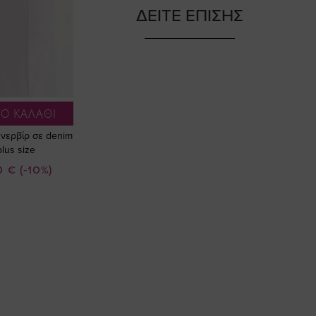
ΔΕΙΤΕ ΕΠΙΣΗΣ
Ο ΚΑΛΑΘΙ
 νερβίρ σε denim
lus size
ή
0 €
(-10%)