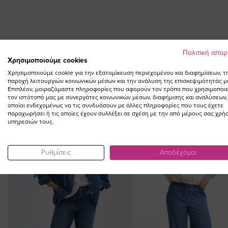
Skip
to
the
beginning
of
Πολιτική απο
Χρησιμοποιούμε cookies
the
Χρησιμοποιούμε cookie για την εξατομίκευση περιεχομένου και διαφημίσεων, τ
images
παροχή λειτουργιών κοινωνικών μέσων και την ανάλυση της επισκεψιμότητάς μ
gallery
Επιπλέον, μοιραζόμαστε πληροφορίες που αφορούν τον τρόπο που χρησιμοποιε
τον ιστότοπό μας με συνεργάτες κοινωνικών μέσων, διαφήμισης και αναλύσεων,
οποίοι ενδεχομένως να τις συνδυάσουν με άλλες πληροφορίες που τους έχετε
παραχωρήσει ή τις οποίες έχουν συλλέξει σε σχέση με την από μέρους σας χρή
υπηρεσιών τους.
NEW IN
Ρυθμίσεις
Αποδέχομαι