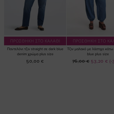
ΠΡΟΣΘΗΚΗ ΣΤΟ ΚΑΛΑΘΙ
ΠΡΟΣΘΗΚΗ ΣΤΟ ΚΑ
Παντελόνι τζιν straight σε dark blue
Τζιν μαλακό με λάστιχο κάτω
denim χρώμα plus size
blue plus size
Ειδική
50,00 €
76,00 €
53,20 €
(-
Τιμή