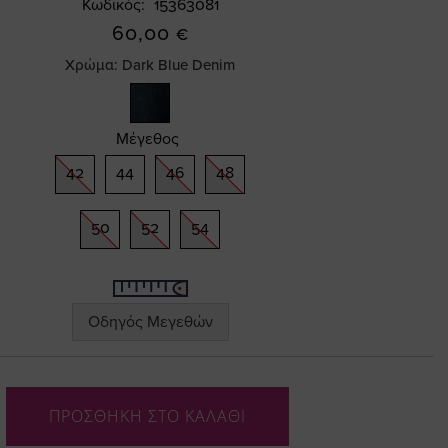
Κωδικός
15363081
60,00 €
Χρώμα:
Dark Blue Denim
Μέγεθος
42
44
46
48
50
52
54
Οδηγός Μεγεθών
ΠΡΟΣΘΗΚΗ ΣΤΟ ΚΑΛΑΘΙ