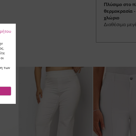
Πλύσιμο στο π
θερμοκρασία -
χλώριο
Διαθέσιμα μεγ
ρρήτου
ην
ας.
ίτε
 οι
ση των