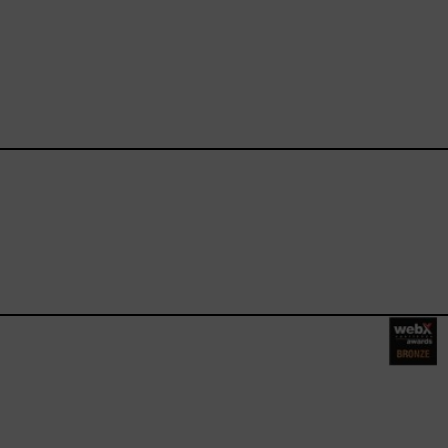
ebook.com/happysizes/
instagram.com/happysizes
ww.youtube.com/user/Hap
mhee