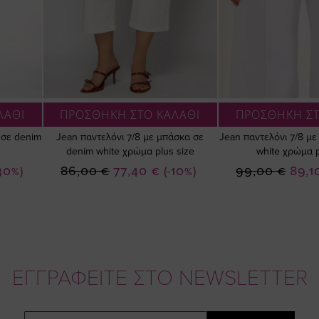
ΛΑΘΙ
ΠΡΟΣΘΗΚΗ ΣΤΟ ΚΑΛΑΘΙ
ΠΡΟΣΘΗΚΗ ΣΤ
 σε denim
Jean παντελόνι 7/8 με μπάσκα σε
Jean παντελόνι 7/8 με
denim white χρώμα plus size
white χρώμα p
Ειδική
Ειδικ
30%)
86,00 €
77,40 €
(-10%)
99,00 €
89,1
Τιμή
Τιμή
ΕΓΓΡΑΦΕΙΤΕ ΣΤΟ NEWSLETTER
Email