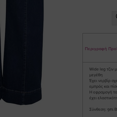
Περιγραφή Προ
Wide leg τζιν 
μεγέθη
Έχει νερβίρ σχ
εμπρός και πίσ
Η εφραμογή του
έχει ελαστικότ
Σύνθεση: 91% 