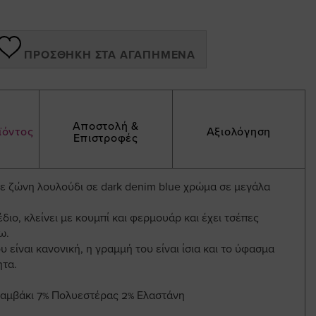
ΠΡΟΣΘΉΚΗ ΣΤΑ ΑΓΑΠΗΜΈΝΑ
Αποστολή &
ϊόντος
Αξιολόγηση
Επιστροφές
με ζώνη λουλούδι σε dark denim blue χρώμα σε μεγάλα
έδιο, κλείνει με κουμπί και φερμουάρ και έχει τσέπες
ω.
 είναι κανονική, η γραμμή του είναι ίσια και το ύφασμα
ητα.
Βαμβάκι 7% Πολυεστέρας 2% Ελαστάνη