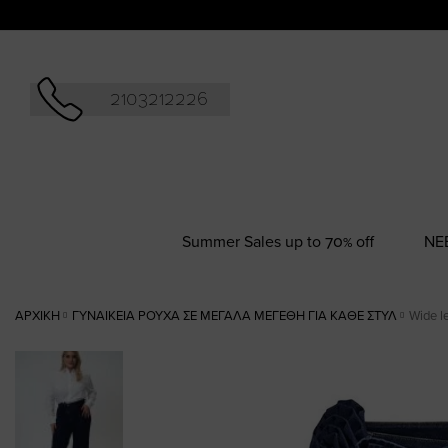
Αναζήτησ
2103212226
Summer Sales up to 70% off
NΕ
ΑΡΧΙΚΉ
ΓΥΝΑΙΚΕΊΑ ΡΟΎΧΑ ΣΕ ΜΕΓΆΛΑ ΜΕΓΈΘΗ ΓΙΑ ΚΆΘΕ ΣΤΥΛ
Wide l
Skip
to
the
end
of