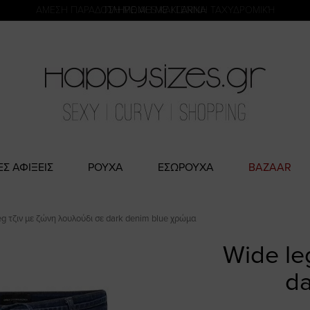
η
ΑΜΕΣΗ ΠΑΡΑΔΟΣΗ ΜΕ ACS ΚΑΙ ΓΕΝΙΚΗ ΤΑΧΥΔΡΟΜΙΚΉ
ΕΣ ΑΦΙΞΕΙΣ
ΡΟΥΧΑ
ΕΣΩΡΟΥΧΑ
BAZAAR
eg τζιν με ζώνη λουλούδι σε dark denim blue χρώμα
Wide le
da